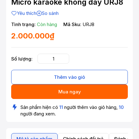
Micro karaoke không dây URJ8
Yêu thích
So sánh
Tình trạng:
Còn hàng
Mã Sku:
URJ8
2.000.000₫
Số lượng:
Thêm vào giỏ
Mua ngay
Sản phẩm hiện có
11
người thêm vào giỏ hàng,
10
người đang xem.
Mô tả sản phẩm
Chính sách đổi trả
Đánh giá 