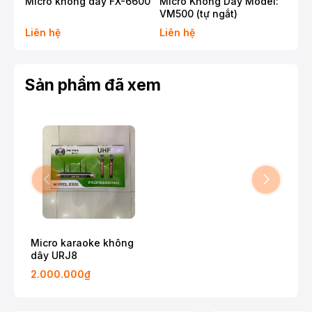
Micro không dây FX-6600
Micro Không Dây Model:
Mic
VM500 (tự ngắt)
UR
Liên hệ
Liên hệ
Liê
Sản phẩm đã xem
Micro karaoke không
dây URJ8
2.000.000₫