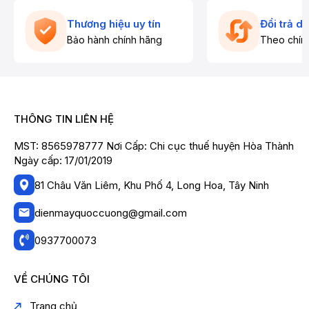
Thương hiệu uy tín
Đổi trả d
Bảo hành chính hãng
Theo chín
THÔNG TIN LIÊN HỆ
MST: 8565978777 Nơi Cấp: Chi cục thuế huyện Hòa Thành
Ngày cấp: 17/01/2019
81 Châu Văn Liêm, Khu Phố 4, Long Hoa, Tây Ninh
dienmayquoccuong@gmail.com
0937700073
VỀ CHÚNG TÔI
Trang chủ