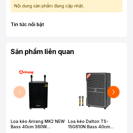
Nội dung sản phẩm đang cập nhật.
Tin tức nổi bật
Sản phẩm liên quan
Loa kéo Arirang MK2 NEW
Loa kéo Dalton TS-
Loa
Bass 40cm 360W
15G610N Bass 40cm
12G
Karaoke Bluetooth
650W Karaoke Bluetooth
500