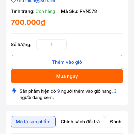
Yêu thích
So sánh
Tình trạng:
Còn hàng
Mã Sku:
PVN578
700.000₫
Số lượng:
Thêm vào giỏ
Mua ngay
Sản phẩm hiện có
9
người thêm vào giỏ hàng,
3
người đang xem.
Mô tả sản phẩm
Chính sách đổi trả
Đánh giá 