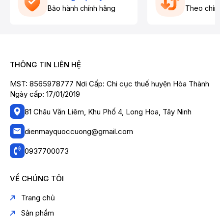
Bảo hành chính hãng
Theo chín
THÔNG TIN LIÊN HỆ
MST: 8565978777 Nơi Cấp: Chi cục thuế huyện Hòa Thành
Ngày cấp: 17/01/2019
81 Châu Văn Liêm, Khu Phố 4, Long Hoa, Tây Ninh
dienmayquoccuong@gmail.com
0937700073
VỀ CHÚNG TÔI
Trang chủ
Sản phẩm