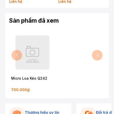
Liên hệ
Liên hệ
Liê
Sản phẩm đã xem
Micro Loa Kéo Q242
700.000₫
Thương hiệu uy tín
Đổi trả d