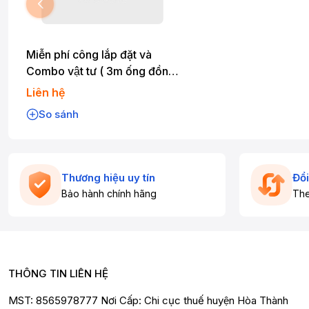
Miễn phí công lắp đặt và
Combo vật tư ( 3m ống đồng,
dây điện, eke, cb )
Liên hệ
So sánh
Thương hiệu uy tín
Đổi
Bảo hành chính hãng
The
THÔNG TIN LIÊN HỆ
MST: 8565978777 Nơi Cấp: Chi cục thuế huyện Hòa Thành