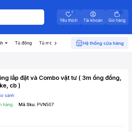
0
Yêu thích
Tài khoản
Giỏ hàng
nh
Tủ đông
Tủ mát
Máy nước nóng
Điện gia dụn
Hệ thống cửa hàng
ng lắp đặt và Combo vật tư ( 3m ống đồng,
ke, cb )
So sánh
n hàng
Mã Sku:
PVN507