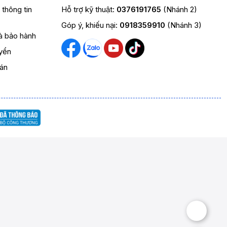
t thông tin
Hỗ trợ kỹ thuật:
0376191765
(Nhánh 2)
Góp ý, khiếu nại:
0918359910
(Nhánh 3)
và bảo hành
yển
oán