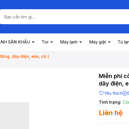
ANH SÂN KHẤU
Tivi
Máy lạnh
Máy giặt
Tủ lạ
ồng, dây điện, eke, cb )
Miễn phí cô
dây điện, e
Yêu thích
Tình trạng:
Cò
Liên hệ