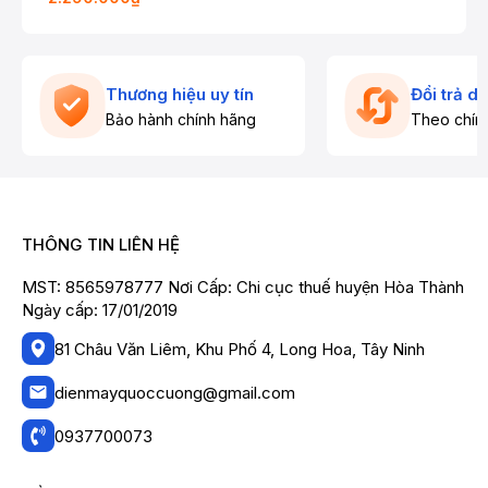
Thương hiệu uy tín
Đổi trả d
Bảo hành chính hãng
Theo chín
THÔNG TIN LIÊN HỆ
MST: 8565978777 Nơi Cấp: Chi cục thuế huyện Hòa Thành
Ngày cấp: 17/01/2019
81 Châu Văn Liêm, Khu Phố 4, Long Hoa, Tây Ninh
dienmayquoccuong@gmail.com
0937700073