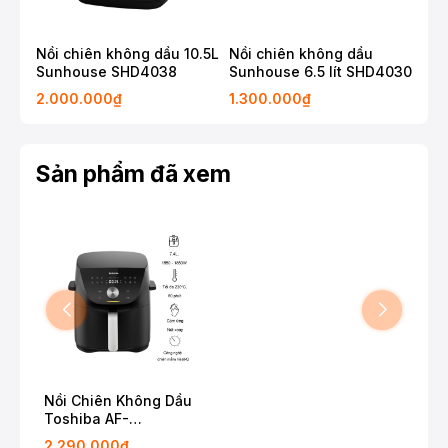
Nồi chiên không dầu 10.5L
Nồi chiên không dầu
Nồ
Sunhouse SHD4038
Sunhouse 6.5 lít SHD4030
Su
2.000.000₫
1.300.000₫
2.2
Sản phẩm đã xem
Nồi Chiên Không Dầu
Toshiba AF-
74CS1SRVN(H)
2.290.000₫