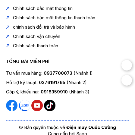
Công nghệ:
Inverter, Panorama, Ag Clean, Prime
Chính sách bảo mật thông tin
Fresh+, Econavi
Chính sách bảo mật thông tin thanh toán
Số khay:
(Thông tin này cần được xác minh lại)
chính sách đổi trả và bảo hành
Chất liệu khay:
Kính chịu lực
Chính sách vận chuyển
Kích thước:
600 x 1853 x 630 mm (Cần xác minh lại)
Chính sách thanh toán
Trọng lượng:
62 kg (Cần xác minh lại)
Màu sắc:
Xám đen (mặt gương)
TỔNG ĐÀI MIỄN PHÍ
Bảo hành:
24 tháng
Tư vấn mua hàng:
0937700073
(Nhánh 1)
Hỗ trợ kỹ thuật:
0376191765
(Nhánh 2)
Góp ý, khiếu nại:
0918359910
(Nhánh 3)
© Bản quyền thuộc về
Điện máy Quốc Cường
Cung cấp bởi
Sapo