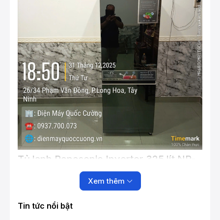
Tủ lạnh Panasonic Inverter 325 lít NR-
BC361VGMV: Thiết kế hiện đại, công
Xem thêm
nghệ tiên tiến cho thực phẩm tươi ngon
Tủ lạnh Panasonic Inverter 325 lít NR-BC361VGMV
Tin tức nổi bật
là một lựa chọn tuyệt vời cho gia đình hiện đại, với thiết