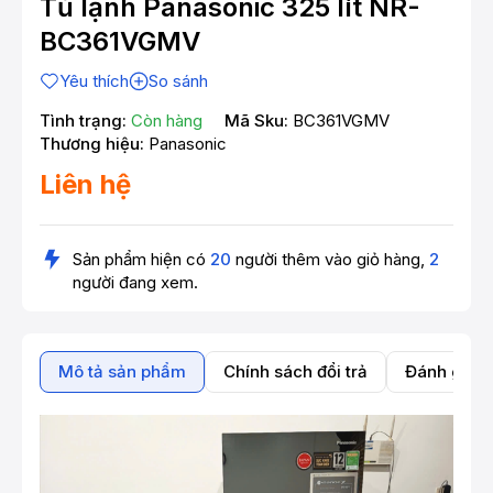
Tủ lạnh Panasonic 325 lít NR-
BC361VGMV
Yêu thích
So sánh
Tình trạng:
Còn hàng
Mã Sku:
BC361VGMV
Thương hiệu:
Panasonic
Liên hệ
Sản phẩm hiện có
20
người thêm vào giỏ hàng,
2
người đang xem.
Mô tả sản phẩm
Chính sách đổi trả
Đánh giá 