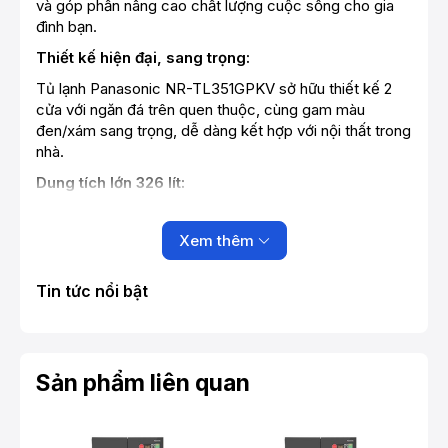
và góp phần nâng cao chất lượng cuộc sống cho gia
đình bạn.
Thiết kế hiện đại, sang trọng:
Tủ lạnh Panasonic NR-TL351GPKV sở hữu thiết kế 2
cửa với ngăn đá trên quen thuộc, cùng gam màu
đen/xám sang trọng, dễ dàng kết hợp với nội thất trong
nhà.
Dung tích lớn 326 lít:
Dung tích này đáp ứng nhu cầu lưu trữ thực phẩm cho
gia đình đông người (4-5 thành viên) hoặc những gia
Xem thêm
đình có nhu cầu dự trữ thực phẩm lớn.
Công nghệ Inverter tiết kiệm điện:
Tin tức nổi bật
Tủ lạnh được trang bị công nghệ Inverter tiên tiến, giúp
tiết kiệm điện năng hiệu quả. Động cơ Inverter vận
hành êm ái, bền bỉ và giảm thiểu tiếng ồn, mang đến
Sản phẩm liên quan
không gian yên tĩnh cho gia đình bạn.
Công nghệ Panorama làm lạnh đa chiều:
Công nghệ Panorama giúp lan tỏa luồng khí lạnh đa