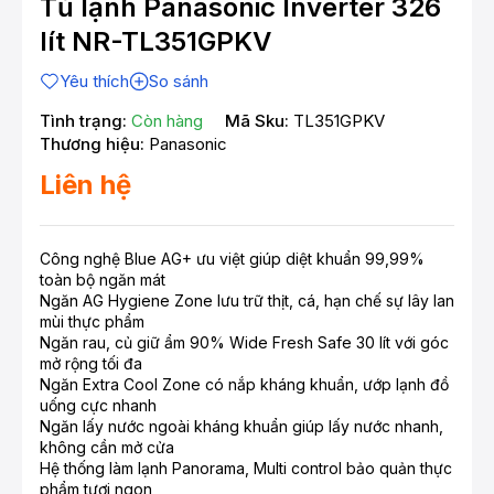
Tủ lạnh Panasonic Inverter 326
lít NR-TL351GPKV
Yêu thích
So sánh
Tình trạng:
Còn hàng
Mã Sku:
TL351GPKV
Thương hiệu:
Panasonic
Liên hệ
Công nghệ Blue AG+ ưu việt giúp diệt khuẩn 99,99%
toàn bộ ngăn mát
Ngăn AG Hygiene Zone lưu trữ thịt, cá, hạn chế sự lây lan
mùi thực phẩm
Ngăn rau, củ giữ ẩm 90% Wide Fresh Safe 30 lít với góc
mở rộng tối đa
Ngăn Extra Cool Zone có nắp kháng khuẩn, ướp lạnh đồ
uống cực nhanh
Ngăn lấy nước ngoài kháng khuẩn giúp lấy nước nhanh,
không cần mở cửa
Hệ thống làm lạnh Panorama, Multi control bảo quản thực
phẩm tươi ngon