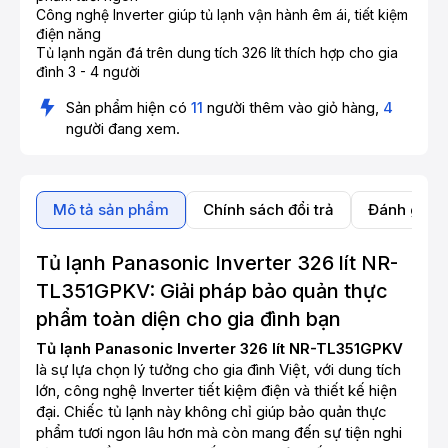
Công nghệ Inverter giúp tủ lạnh vận hành êm ái, tiết kiệm
điện năng
Tủ lạnh ngăn đá trên dung tích 326 lít thích hợp cho gia
đình 3 - 4 người
Sản phẩm hiện có
11
người thêm vào giỏ hàng,
4
người đang xem.
Mô tả sản phẩm
Chính sách đổi trả
Đánh giá 
Tủ lạnh Panasonic Inverter 326 lít NR-
TL351GPKV: Giải pháp bảo quản thực
phẩm toàn diện cho gia đình bạn
Tủ lạnh Panasonic Inverter 326 lít NR-TL351GPKV
là sự lựa chọn lý tưởng cho gia đình Việt, với dung tích
lớn, công nghệ Inverter tiết kiệm điện và thiết kế hiện
đại. Chiếc tủ lạnh này không chỉ giúp bảo quản thực
phẩm tươi ngon lâu hơn mà còn mang đến sự tiện nghi