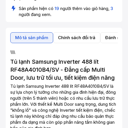
Sản phẩm hiện có
19
người thêm vào giỏ hàng,
3
người đang xem.
Mô tả sản phẩm
Chính sách đổi trả
Đánh giá 
\\\\
Tủ lạnh Samsung Inverter 488 lít
RF48A4010B4/SV - Đẳng cấp Multi
Door, lưu trữ tối ưu, tiết kiệm điện năng
Tủ lạnh Samsung Inverter 488 lít RF48A4010B4/SV là
sự lựa chọn lý tưởng cho những gia đình hiện đại, đông
người (trên 5 thành viên) hoặc có nhu cầu lưu trữ thực
phẩm lớn. Với thiết kế Multi Door sang trọng, dung tích
"khổng lồ" và công nghệ Inverter tiết kiệm điện, chiếc
tủ lạnh này không chỉ đáp ứng nhu cầu bảo quản thực
phẩm đa dạng mà còn góp phần nâng tầm không gian