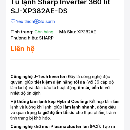
Tủ lạnh Sharp Inverter 360 lít
SJ-XP382AE-DS
Yêu thích
So sánh
Tình trạng:
Còn hàng
Mã Sku:
XP382AE
Thương hiệu:
SHARP
Liên hệ
Công nghệ J-Tech Inverter:
Đây là công nghệ độc
quyền, giúp
tiết kiệm điện năng tối đa
(với 36 cấp độ
làm lạnh) và đảm bảo tủ hoạt động
êm ái, bền bỉ
với
nhiệt độ ổn định.
Hệ thống làm lạnh kép Hybrid Cooling:
Kết hợp tấm làm
lạnh và luồng khí lạnh, giúp
làm lạnh nhanh, đồng đều
và quan trọng là
giữ độ ẩm tối ưu
cho thực phẩm, tránh
tình trạng bị khô héo.
Công nghệ khử mùi Plasmacluster Ion (PCI):
Tạo ra