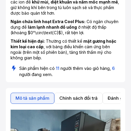
các ion để
khử mùi, diệt khuẩn và nấm mốc mạnh mẽ
,
giữ không khí bên trong tủ luôn sạch sẽ và thực phẩm
được bảo quản tốt hơn.
Ngăn chứa linh hoạt Extra Cool Plus:
Có ngăn chuyên
dụng để
làm lạnh nhanh đồ uống
ở nhiệt độ thấp
(khoảng $0^\circ\text{C}$), rất tiện lợi.
Thiết kế hiện đại:
Thường có thiết kế
mặt gương hoặc
kim loại cao cấp
, với bảng điều khiển cảm ứng bên
ngoài (trên một số phiên bản), tăng tính thẩm mỹ cho
không gian bếp.
Sản phẩm hiện có
11
người thêm vào giỏ hàng,
6
người đang xem.
Mô tả sản phẩm
Chính sách đổi trả
Đánh giá 