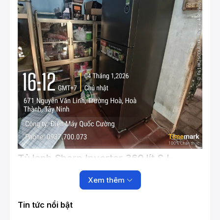
Tủ lạnh Sharp Inverter 360 lít SJ-
XP382AE-DS: Không gian lưu trữ rộng
Xem thêm
rãi, công nghệ hiện đại cho thực phẩm
tươi ngon
Tin tức nổi bật
Tủ lạnh Sharp Inverter 360 lít SJ-XP382AE-DS
là