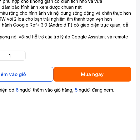
h phù hợp cho không gian có diện tích nhỏ và vừa
D đảm bảo hình ảnh xem được chuẩn nét
màu rộng cho hình ảnh và nội dung sống động và chân thực hơn
6W với 2 loa cho bạn trải nghiệm âm thanh trọn vẹn hơn
u hành Google Ref+ 3.0 (Android 11) có giao diện trực quan, dễ
iọng nói với sự hỗ trợ của trợ lý ảo Google Assistant và remote
êm vào giỏ
Mua ngay
hiện có
6
người thêm vào giỏ hàng,
5
người đang xem.