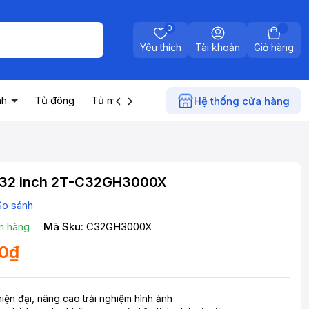
0
Yêu thích
Tài khoản
Giỏ hàng
nh
Tủ đông
Tủ mát
Máy nước nóng
Điện gia dụn
Hệ thống cửa hàng
p 32 inch 2T-C32GH3000X
So sánh
n hàng
Mã Sku:
C32GH3000X
00₫
 hiện đại, nâng cao trải nghiệm hình ảnh