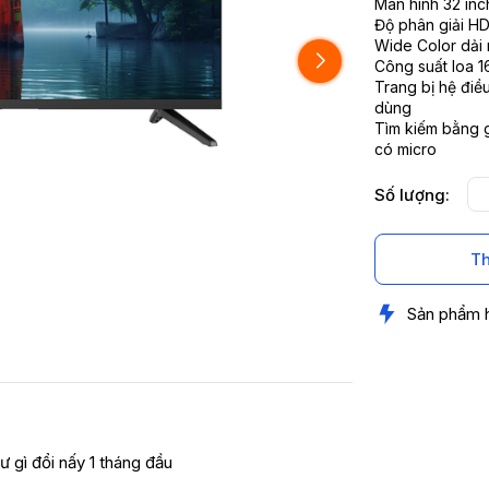
Màn hình 32 inc
Độ phân giải H
Wide Color dải 
Công suất loa 1
Trang bị hệ điề
dùng
Tìm kiếm bằng g
có micro
Số lượng:
Th
Sản phẩm 
ư gì đổi nấy 1 tháng đầu