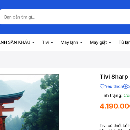
ANH SÂN KHẤU
Tivi
Máy lạnh
Máy giặt
Tủ lạ
Tivi Shar
Yêu thích
Tình trạng:
Cò
4.190.0
Tivi có thiết kế