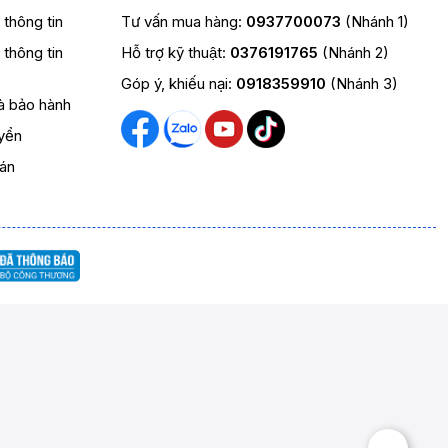
t thông tin
Tư vấn mua hàng:
0937700073
(Nhánh 1)
t thông tin
Hỗ trợ kỹ thuật:
0376191765
(Nhánh 2)
Góp ý, khiếu nại:
0918359910
(Nhánh 3)
và bảo hành
yển
oán