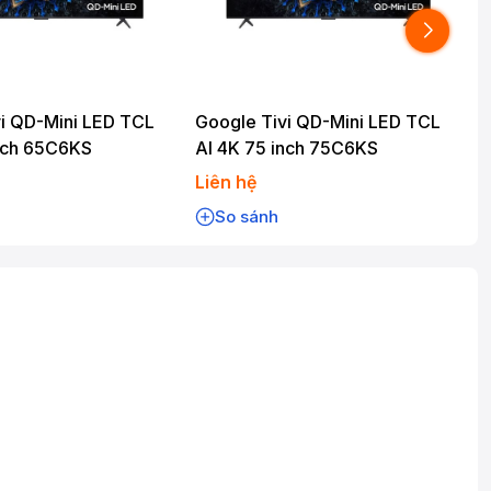
i QD-Mini LED TCL
Google Tivi QD-Mini LED TCL
inch 65C6KS
AI 4K 75 inch 75C6KS
Liên hệ
L
So sánh