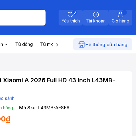
0
Yêu thích
Tài khoản
Giỏ hàng
nh
Tủ đông
Tủ mát
Máy nước nóng
Điện gia dụn
Hệ thống cửa hàng
i Xiaomi A 2026 Full HD 43 Inch L43MB-
So sánh
n hàng
Mã Sku:
L43MB-AFSEA
00₫