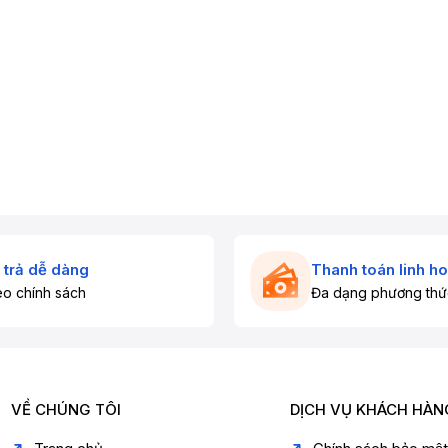
 India
)
be, Netflix…). (
Xiaomi India
)
V thường. (
Xiaomi India
)
Xiaomi India
)
omi India
)
 trả dễ dàng
Thanh toán linh ho
o chính sách
Đa dạng phương thứ
VỀ CHÚNG TÔI
DỊCH VỤ KHÁCH HÀN