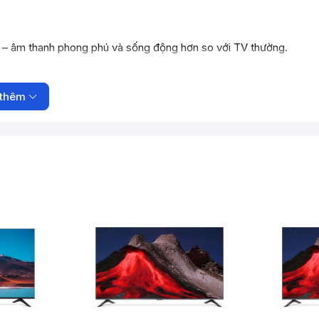
– âm thanh phong phú và sống động hơn so với TV thường.
thêm
kho ứng dụng phong phú. (
Xiaomi India
)
a
)
ại lên TV. (
Xiaomi India
)
omi India
)