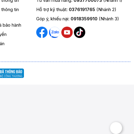
t thông tin
Tư vấn mua hàng:
0937700073
(Nhánh 1)
t thông tin
Hỗ trợ kỹ thuật:
0376191765
(Nhánh 2)
Góp ý, khiếu nại:
0918359910
(Nhánh 3)
và bảo hành
yển
oán