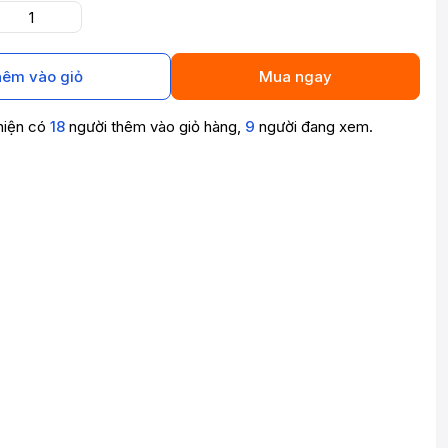
êm vào giỏ
Mua ngay
hiện có
18
người thêm vào giỏ hàng,
9
người đang xem.