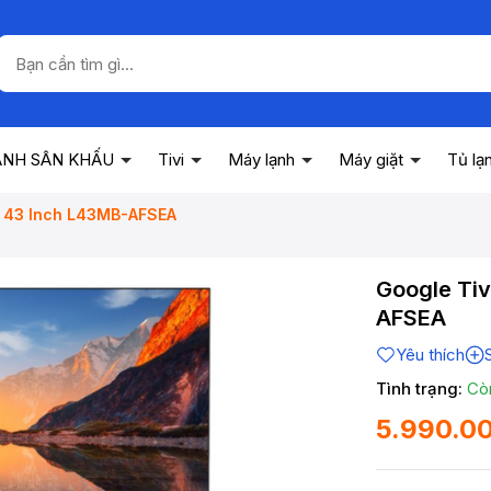
ANH SÂN KHẤU
Tivi
Máy lạnh
Máy giặt
Tủ lạ
HD 43 Inch L43MB-AFSEA
Google Tiv
AFSEA
Yêu thích
Tình trạng:
Cò
5.990.0