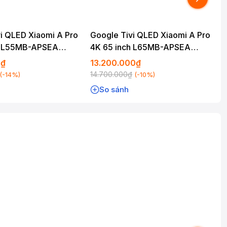
i QLED Xiaomi A Pro
Google Tivi QLED Xiaomi A Pro
h L55MB-APSEA
4K 65 inch L65MB-APSEA
2026
0₫
13.200.000₫
14.700.000₫
(-14%)
(-10%)
So sánh