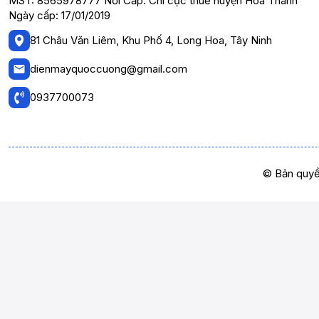
MST: 8565978777 Nơi Cấp: Chi cục thuế huyện Hòa Thành
Ngày cấp: 17/01/2019
81 Châu Văn Liêm, Khu Phố 4, Long Hoa, Tây Ninh
dienmayquoccuong@gmail.com
0937700073
© Bản quyề