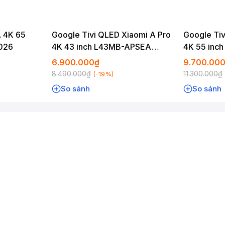
A 4K 65
Google Tivi QLED Xiaomi A Pro
Google Tiv
026
4K 43 inch L43MB-APSEA
4K 55 inc
2026
2026
6.900.000₫
9.700.00
8.490.000₫
11.300.000₫
(-19%)
mi India
)
So sánh
So sánh