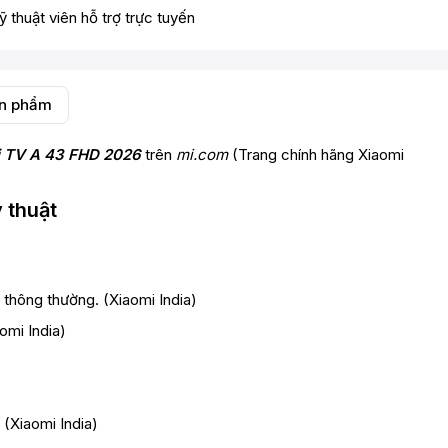
ỹ thuật viên hỗ trợ trực tuyến
ản phẩm
 TV A 43 FHD 2026
trên
mi.com
(Trang chính hãng Xiaomi
 thuật
 thông thường. (
Xiaomi India
)
omi India
)
 (
Xiaomi India
)