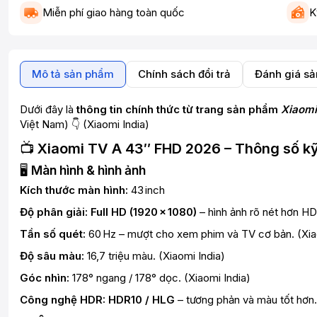
Miễn phí giao hàng toàn quốc
K
Mô tả sản phẩm
Chính sách đổi trả
Đánh giá s
Dưới đây là
thông tin chính thức từ trang sản phẩm
Xiaomi
Việt Nam) 👇 (
Xiaomi India
)
📺
Xiaomi TV A 43″ FHD 2026 – Thông số kỹ
🖥️
Màn hình & hình ảnh
Kích thước màn hình:
43 inch
Độ phân giải:
Full HD (1920 × 1080)
– hình ảnh rõ nét hơn HD
Tần số quét:
60 Hz – mượt cho xem phim và TV cơ bản. (
Xia
Độ sâu màu:
16,7 triệu màu. (
Xiaomi India
)
Góc nhìn:
178° ngang / 178° dọc. (
Xiaomi India
)
Công nghệ HDR:
HDR10 / HLG
– tương phản và màu tốt hơn.