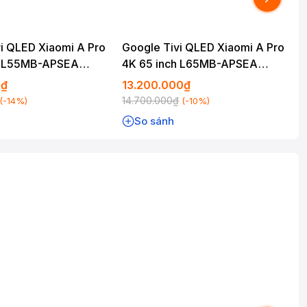
i QLED Xiaomi A Pro
Google Tivi QLED Xiaomi A Pro
h L55MB-APSEA
4K 65 inch L65MB-APSEA
2026
0₫
13.200.000₫
14.700.000₫
(-14%)
(-10%)
So sánh