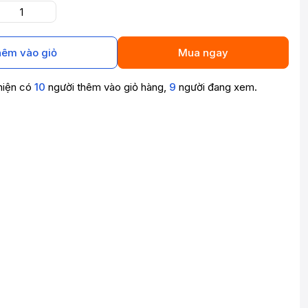
êm vào giỏ
Mua ngay
hiện có
10
người thêm vào giỏ hàng,
9
người đang xem.