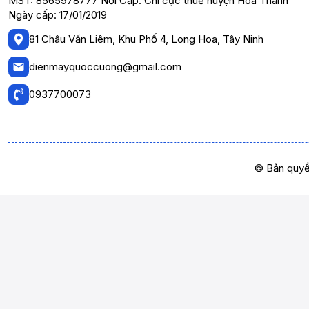
MST: 8565978777 Nơi Cấp: Chi cục thuế huyện Hòa Thành
Ngày cấp: 17/01/2019
81 Châu Văn Liêm, Khu Phố 4, Long Hoa, Tây Ninh
dienmayquoccuong@gmail.com
0937700073
© Bản quyề