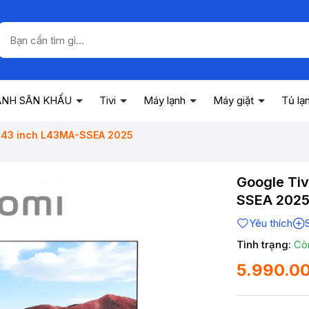
ANH SÂN KHẤU
Tivi
Máy lạnh
Máy giặt
Tủ lạ
K 43 inch L43MA-SSEA 2025
Google Tiv
SSEA 202
Yêu thích
Tình trạng:
Cò
5.990.0