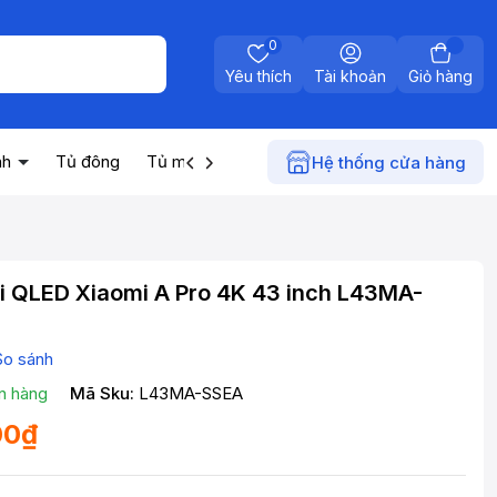
0
Yêu thích
Tài khoản
Giỏ hàng
nh
Tủ đông
Tủ mát
Máy nước nóng
Điện gia dụn
Hệ thống cửa hàng
i QLED Xiaomi A Pro 4K 43 inch L43MA-
5
So sánh
n hàng
Mã Sku:
L43MA-SSEA
00₫