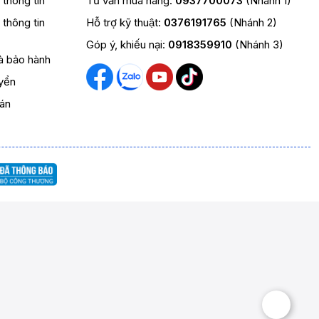
t thông tin
Tư vấn mua hàng:
0937700073
(Nhánh 1)
t thông tin
Hỗ trợ kỹ thuật:
0376191765
(Nhánh 2)
Góp ý, khiếu nại:
0918359910
(Nhánh 3)
và bảo hành
yển
oán