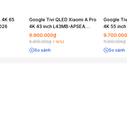
A 4K 65
Google Tivi QLED Xiaomi A Pro
Google Tiv
026
4K 43 inch L43MB-APSEA
4K 55 inc
2026
2026
6.900.000₫
9.700.00
8.490.000₫
11.300.000₫
(-19%)
So sánh
So sánh