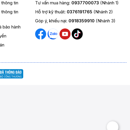
t thông tin
Tư vấn mua hàng:
0937700073
(Nhánh 1)
t thông tin
Hỗ trợ kỹ thuật:
0376191765
(Nhánh 2)
Góp ý, khiếu nại:
0918359910
(Nhánh 3)
và bảo hành
yển
oán