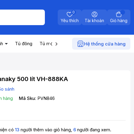
0
Yêu thích
Tài khoản
Giỏ hàng
nh
Tủ đông
Tủ mát
Máy nước nóng
Điện gia dụn
Hệ thống cửa hàng
anaky 500 lít VH-888KA
So sánh
n hàng
Mã Sku:
PVN846
hiện có
13
người thêm vào giỏ hàng,
6
người đang xem.