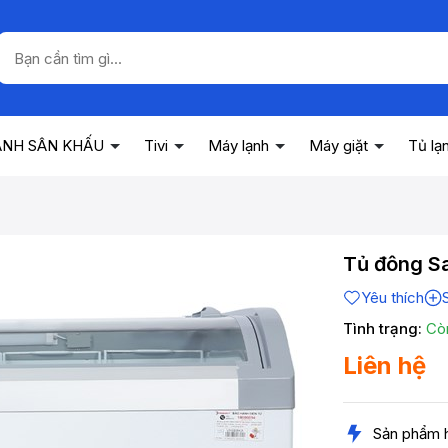
ANH SÂN KHẤU
Tivi
Máy lạnh
Máy giặt
Tủ lạ
Tủ đông S
Yêu thích
Tình trạng:
Cò
Liên hệ
Sản phẩm 