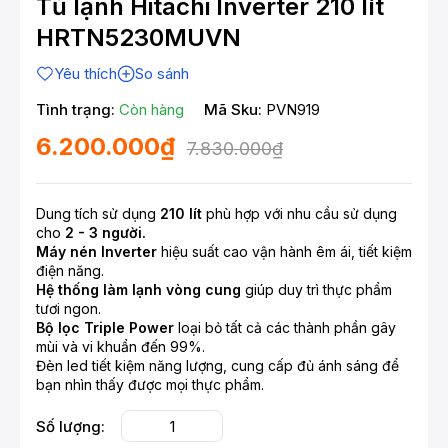
Tủ lạnh Hitachi Inverter 210 lít
HRTN5230MUVN
Yêu thích
So sánh
Tình trạng:
Còn hàng
Mã Sku:
PVN919
6.200.000₫
7.830.000₫
Dung tích sử dụng
210 lít
phù hợp với nhu cầu sử dụng
cho
2 - 3 người.
Máy nén Inverter
hiệu suất cao vận hành êm ái, tiết kiệm
điện năng.
Hệ thống làm lạnh vòng cung
giúp duy trì thực phẩm
tươi ngon.
Bộ lọc Triple Power
loại bỏ tất cả các thành phần gây
mùi và vi khuẩn đến 99%.
Đèn led tiết kiệm năng lượng, cung cấp đủ ánh sáng để
bạn nhìn thấy được mọi thực phẩm.
Số lượng: