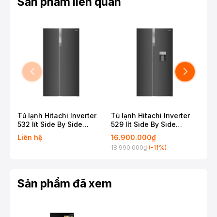
Sản phẩm liên quan
Tủ lạnh Hitachi Inverter
Tủ lạnh Hitachi Inverter
Tủ 
532 lít Side By Side
529 lít Side By Side
529
HRSN9563DDXVN
HRSN9563DWDXVN
HR
Liên hệ
16.900.000₫
18.
(-11%)
18.990.000₫
Sản phẩm đã xem