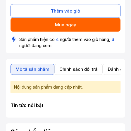
Thêm vào giỏ
Mua ngay
Sản phẩm hiện có
4
người thêm vào giỏ hàng,
6
người đang xem.
Mô tả sản phẩm
Chính sách đổi trả
Đánh giá 
Nội dung sản phẩm đang cập nhật.
Tin tức nổi bật