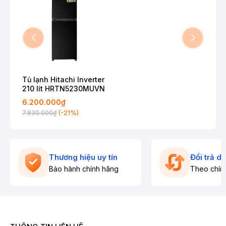
Tủ lạnh Hitachi Inverter
210 lít HRTN5230MUVN
6.200.000₫
(-21%)
7.830.000₫
Thương hiệu uy tín
Đổi trả d
Bảo hành chính hãng
Theo chín