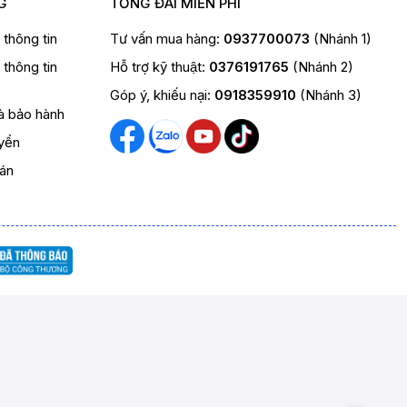
G
TỔNG ĐÀI MIỄN PHÍ
t thông tin
Tư vấn mua hàng:
0937700073
(Nhánh 1)
t thông tin
Hỗ trợ kỹ thuật:
0376191765
(Nhánh 2)
Góp ý, khiếu nại:
0918359910
(Nhánh 3)
và bảo hành
yển
oán