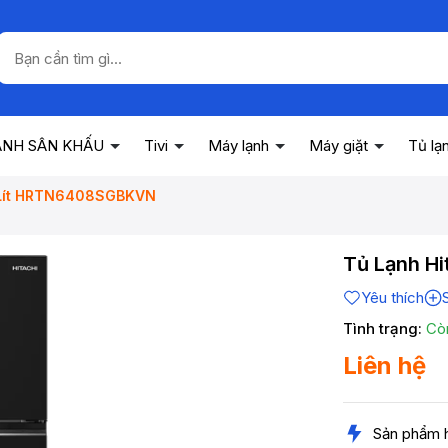
ANH SÂN KHẤU
Tivi
Máy lạnh
Máy giặt
Tủ lạ
4 Lít HRTN6408SGBKVN
Tủ Lạnh H
Yêu thích
Tình trạng:
Cò
Liên hệ
Sản phẩm 