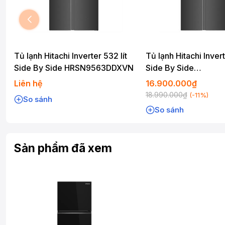
Tủ lạnh Hitachi Inverter 532 lít
Tủ lạnh Hitachi Invert
Side By Side HRSN9563DDXVN
Side By Side
HRSN9563DWDXVN
Liên hệ
16.900.000₫
18.990.000₫
(-11%)
So sánh
So sánh
Sản phẩm đã xem