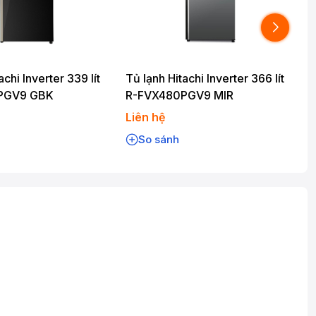
achi Inverter 339 lít
Tủ lạnh Hitachi Inverter 366 lít
T
PGV9 GBK
R-FVX480PGV9 MIR
Liên hệ
L
So sánh