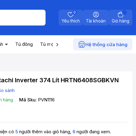
0
Yêu thích
Tài khoản
Giỏ hàng
nh
Tủ đông
Tủ mát
Máy nước nóng
Điện gia dụn
Hệ thống cửa hàng
itachi Inverter 374 Lít HRTN6408SGBKVN
So sánh
n hàng
Mã Sku:
PVN1116
hiện có
5
người thêm vào giỏ hàng,
6
người đang xem.