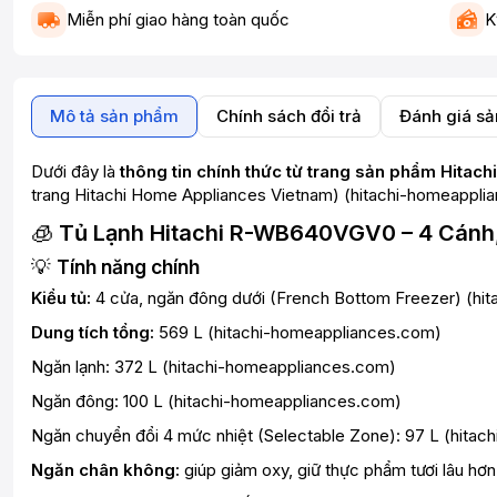
Miễn phí giao hàng toàn quốc
K
Mô tả sản phẩm
Chính sách đổi trả
Đánh giá s
Dưới đây là
thông tin chính thức từ trang sản phẩm Hitach
trang Hitachi Home Appliances Vietnam) (
hitachi-homeappli
🧊
Tủ Lạnh Hitachi R-WB640VGV0 – 4 Cánh,
💡
Tính năng chính
Kiểu tủ:
4 cửa, ngăn đông dưới (French Bottom Freezer) (
hi
Dung tích tổng:
569 L (
hitachi-homeappliances.com
)
Ngăn lạnh: 372 L (
hitachi-homeappliances.com
)
Ngăn đông: 100 L (
hitachi-homeappliances.com
)
Ngăn chuyển đổi 4 mức nhiệt (Selectable Zone): 97 L (
hitac
Ngăn chân không:
giúp giảm oxy, giữ thực phẩm tươi lâu hơn