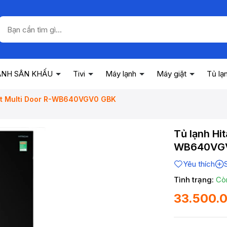
ANH SÂN KHẤU
Tivi
Máy lạnh
Máy giặt
Tủ lạ
 lít Multi Door R-WB640VGV0 GBK
Tủ lạnh Hit
WB640VG
Yêu thích
Tình trạng:
Cò
33.500.