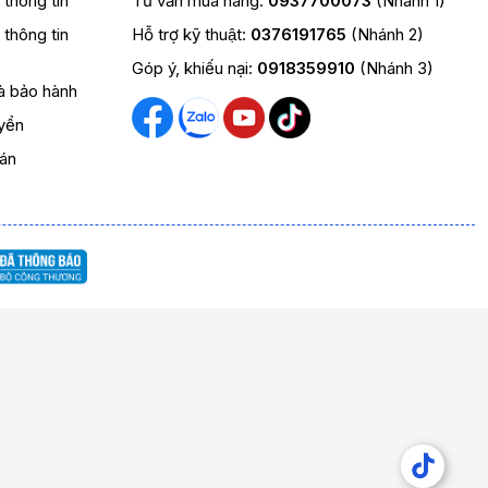
t thông tin
Tư vấn mua hàng:
0937700073
(Nhánh 1)
t thông tin
Hỗ trợ kỹ thuật:
0376191765
(Nhánh 2)
Góp ý, khiếu nại:
0918359910
(Nhánh 3)
và bảo hành
yển
oán