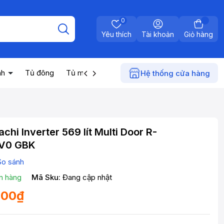
0
Yêu thích
Tài khoản
Giỏ hàng
nh
Tủ đông
Tủ mát
Máy nước nóng
Điện gia dụn
Hệ thống cửa hàng
achi Inverter 569 lít Multi Door R-
V0 GBK
So sánh
n hàng
Mã Sku:
Đang cập nhật
000₫