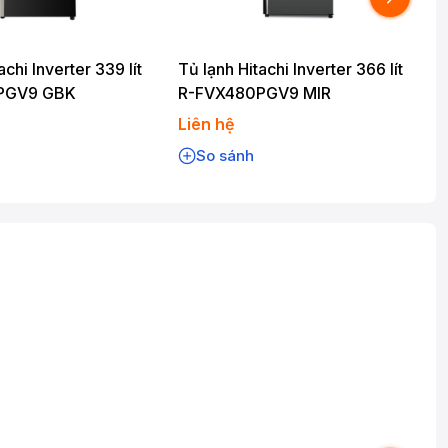
achi Inverter 339 lít
Tủ lạnh Hitachi Inverter 366 lít
T
PGV9 GBK
R-FVX480PGV9 MIR
Liên hệ
L
So sánh