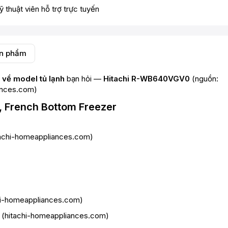
ỹ thuật viên hỗ trợ trực tuyến
ản phẩm
i về model tủ lạnh
bạn hỏi —
Hitachi R-WB640VGV0
(nguồn:
ances.com
)
 French Bottom Freezer
tachi-homeappliances.com
)
hi-homeappliances.com
)
 (
hitachi-homeappliances.com
)