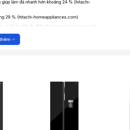
g giúp làm đá nhanh hơn khoảng 24 % (
hitachi-
ng 29 % (
hitachi-homeappliances.com
)
ịu và kháng khuẩn (
hitachi-homeappliances.com
)
tinh
với bảng điều khiển cảm ứng (
hitachi-
thêm
 giữ lạnh lâu khi mất điện, theo thử nghiệm của Hitachi
es.com
)
i-homeappliances.com
)
ng 100 L / Ngăn Selectable Zone 97 L) (
hitachi-
chi-homeappliances.com
)
chi-homeappliances.com
)
itachi-homeappliances.com
)