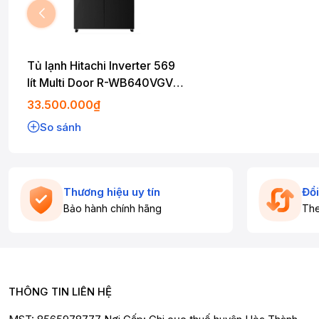
Tủ lạnh Hitachi Inverter 569
lít Multi Door R-WB640VGV0
GBK
33.500.000₫
So sánh
Thương hiệu uy tín
Đổi
Bảo hành chính hãng
The
THÔNG TIN LIÊN HỆ