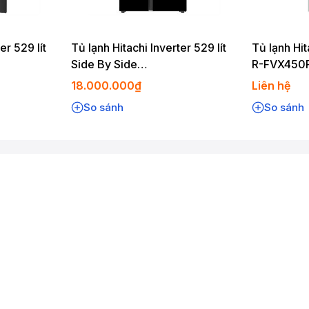
liances.com
)
iances.com
)
ances.com
)
er 529 lít
Tủ lạnh Hitachi Inverter 529 lít
Tủ lạnh Hit
ances.com
)
Side By Side
R-FVX450
homeappliances.com
)
HRSN9563DWGBVN
18.000.000₫
Liên hệ
es.com
)
So sánh
So sánh
nces.com
)
)
(
hitachi-homeappliances.com
)