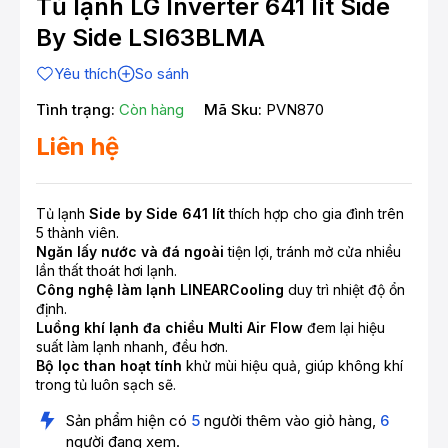
Tủ lạnh LG Inverter 641 lít Side
By Side LSI63BLMA
Yêu thích
So sánh
Tình trạng:
Còn hàng
Mã Sku:
PVN870
Liên hệ
Tủ lạnh
Side by Side 641 lít
thích hợp cho gia đình trên
5 thành viên.
Ngăn lấy nước và đá ngoài
tiện lợi, tránh mở cửa nhiều
lần thất thoát hơi lạnh.
Công nghệ làm lạnh LINEARCooling
duy trì nhiệt độ ổn
định.
Luồng khí lạnh đa chiều Multi Air Flow
đem lại hiệu
suất làm lạnh nhanh, đều hơn.
Bộ lọc than hoạt tính
khử mùi hiệu quả, giúp không khí
trong tủ luôn sạch sẽ.
Sản phẩm hiện có
5
người thêm vào giỏ hàng,
6
người đang xem.