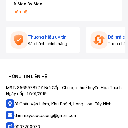
lít Side By Side
LSI63BLMA
Liên hệ
Thương hiệu uy tín
Đổi trả d
Bảo hành chính hãng
Theo chín
THÔNG TIN LIÊN HỆ
MST: 8565978777 Nơi Cấp: Chi cục thuế huyện Hòa Thành
Ngày cấp: 17/01/2019
81 Châu Văn Liêm, Khu Phố 4, Long Hoa, Tây Ninh
dienmayquoccuong@gmail.com
0937700073