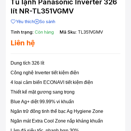
Tủ lạnh Panasonic Inverter 326
lít NR-TL351VGMV
Yêu thích
So sánh
Tình trạng:
Còn hàng
Mã Sku:
TL351VGMV
Liên hệ
Dung tích 326 lít
Công nghệ Inverter tiết kiệm điện
4 loại cảm biến ECONAVI tiết kiệm điện
Thiết kế mặt gương sang trọng
Blue Ag+ diệt 99.99% vi khuẩn
Ngăn trữ đông tinh thể bạc Ag Hygiene Zone
Ngăn mát Extra Cool Zone nắp kháng khuẩn
Làm đá siêu tốc, nhanh hơn 30%