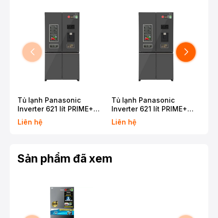
Tủ lạnh Panasonic
Tủ lạnh Panasonic
Tủ 
Inverter 621 lít PRIME+
Inverter 621 lít PRIME+
Inv
Edition Multi Door NR-
Edition Multi Door NR-
Edi
Liên hệ
Liên hệ
Liê
XY680YMMV
XY680YMMV
WY
Sản phẩm đã xem