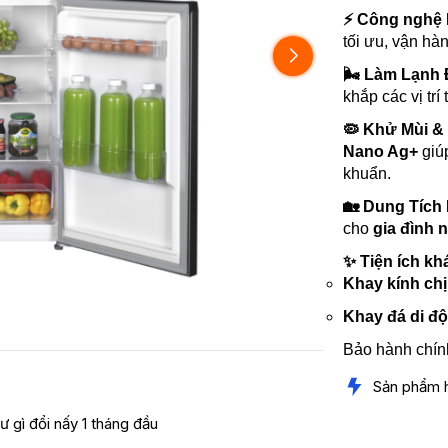
⚡
Công nghệ In
tối ưu, vận hà
🌬️
Làm Lạnh Đ
khắp các vị tr
🦠
Khử Mùi &
Nano Ag+
giú
khuẩn.
🏡
Dung Tích 
cho
gia đình n
✨
Tiện ích kh
Khay kính chị
Khay đá di đ
Bảo hành chí
Sản phẩm 
ư gì đổi nấy 1 tháng đầu