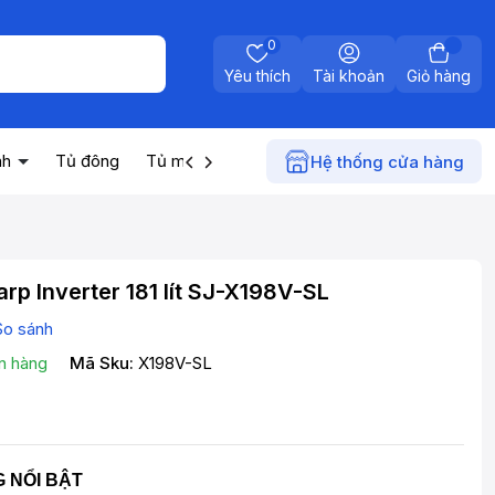
0
Yêu thích
Tài khoản
Giỏ hàng
nh
Tủ đông
Tủ mát
Máy nước nóng
Điện gia dụn
Hệ thống cửa hàng
arp Inverter 181 lít SJ-X198V-SL
So sánh
n hàng
Mã Sku:
X198V-SL
 NỔI BẬT