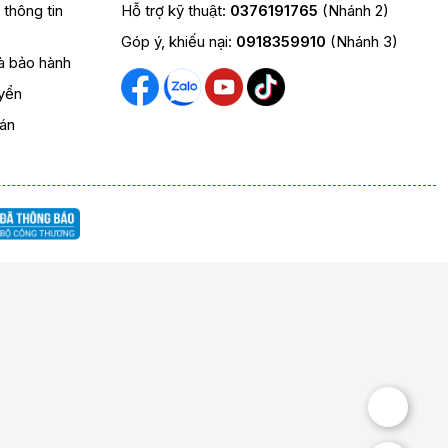
t thông tin
Hỗ trợ kỹ thuật:
0376191765
(Nhánh 2)
Góp ý, khiếu nại:
0918359910
(Nhánh 3)
và bảo hành
yển
oán