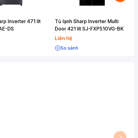
rp Inverter 471 lít
Tủ lạnh Sharp Inverter Multi
T
AE-DS
Door 421 lít SJ-FXP510VG-BK
Liên hệ
L
So sánh