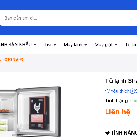
ANH SÂN KHẤU
Tivi
Máy lạnh
Máy giặt
Tủ lạ
 SJ-X198V-SL
Tủ lạnh Sh
Yêu thích
Tình trạng:
Cò
Liên hệ
💎
TÍNH NĂNG