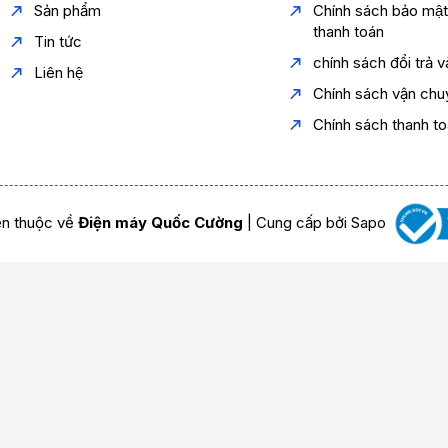
Sản phẩm
Chính sách bảo mậ
thanh toán
Tin tức
chính sách đổi trả 
Liên hệ
Chính sách vận chu
Chính sách thanh t
n thuộc về
Điện máy Quốc Cường
|
Cung cấp bởi
Sapo
iải pháp làm lạnh tối ưu cho gia đình nhỏ
lý tưởng cho gia đình nhỏ, người độc thân, sinh viên hoặc
ện năng và giá cả phải chăng. Với thiết kế hiện đại, công nghệ
 người bạn đồng hành đáng tin cậy trong việc bảo quản thực