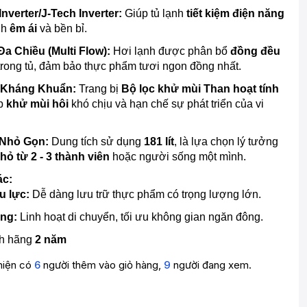
verter/J-Tech Inverter:
Giúp tủ lạnh
tiết kiệm điện năng
nh
êm ái
và bền bỉ.
a Chiều (Multi Flow):
Hơi lạnh được phân bổ
đồng đều
í trong tủ, đảm bảo thực phẩm tươi ngon đồng nhất.
 Kháng Khuẩn:
Trang bị
Bộ lọc khử mùi Than hoạt tính
p
khử mùi hôi
khó chịu và hạn chế sự phát triển của vi
Nhỏ Gọn:
Dung tích sử dụng
181 lít
, là lựa chọn lý tưởng
hỏ từ 2 - 3 thành viên
hoặc người sống một mình.
ác:
u lực:
Dễ dàng lưu trữ thực phẩm có trọng lượng lớn.
ộng:
Linh hoạt di chuyển, tối ưu không gian ngăn đông.
nh hãng
2 năm
hiện có
6
người thêm vào giỏ hàng,
9
người đang xem.