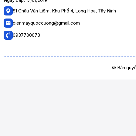
Ngày cấp: 17/01/2019
81 Châu Văn Liêm, Khu Phố 4, Long Hoa, Tây Ninh
dienmayquoccuong@gmail.com
0937700073
© Bản quyề
Tủ lạnh Sharp Inverter 181 lít SJ-X198V-SL: G
Tủ lạnh Sharp Inverter 181 lít SJ-X198V-SL
là một lựa chọn 
những ai đang tìm kiếm một chiếc tủ lạnh nhỏ gọn, tiết kiệm đi
làm lạnh nhanh và nhiều tính năng tiện ích, SJ-X198V-SL sẽ là