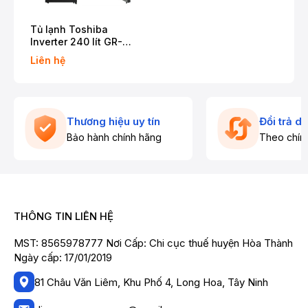
Tủ lạnh Toshiba
Inverter 240 lít GR-
RT310WE-PMV(68)
Liên hệ
Thương hiệu uy tín
Đổi trả d
Bảo hành chính hãng
Theo chín
THÔNG TIN LIÊN HỆ
MST: 8565978777 Nơi Cấp: Chi cục thuế huyện Hòa Thành
Ngày cấp: 17/01/2019
81 Châu Văn Liêm, Khu Phố 4, Long Hoa, Tây Ninh