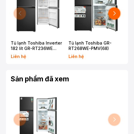
Tủ lạnh Toshiba Inverter
Tủ lạnh Toshiba GR-
Tủ 
182 lít GR-RT236WE
RT268WE-PMV(68)
271
PMV(68)
PMV
Liên hệ
Liên hệ
6.
Sản phẩm đã xem