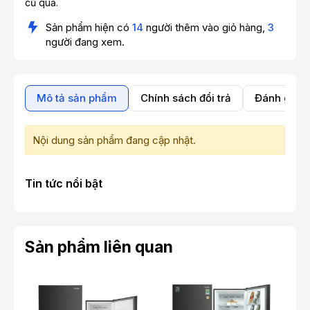
củ quả.
Sản phẩm hiện có
14
người thêm vào giỏ hàng,
3
người đang xem.
Mô tả sản phẩm
Chính sách đổi trả
Đánh giá 
Nội dung sản phẩm đang cập nhật.
Tin tức nổi bật
Sản phẩm liên quan