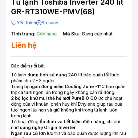
Tủ lạnh Toshiba Inverter 240 lít
GR-RT310WE-PMV(68)
Yêu thích
So sánh
Tình trạng:
Còn hàng
Mã Sku:
Đang cập nhật
Liên hệ
Đặc điểm nổi bật
Tủ lạnh
dung tích sử dụng 240 lít
bảo quản tốt thực
phẩm cho 2 - 3 người.
Trang bị
ngăn đông mềm Cooling Zone -1°C
bảo quản
thịt cá tươi ngon, ăn trong ngày không cần rã đông.
2 bộ lọc khử mùi thế hệ mới PureBIO GO
ức chế hoạt
động của vi khuẩn, phân hủy khí Ethylene giúp rau quả
tươi ngon lâu hơn và giữ không khí trong tủ lạnh luôn
trong lành.
Tủ hoạt động
ổn định và tiết kiệm điện năng
, chi phí
nhờ
công nghệ Origin Inverter.
Ngăn rau củ lớn
lưu trữ và bảo quản được lượng lớn rau