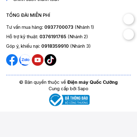
TỔNG ĐÀI MIỄN PHÍ
Tư vấn mua hàng:
0937700073
(Nhánh 1)
Hỗ trợ kỹ thuật:
0376191765
(Nhánh 2)
Góp ý, khiếu nại:
0918359910
(Nhánh 3)
© Bản quyền thuộc về
Điện máy Quốc Cường
Cung cấp bởi
Sapo
Thu gọn
+
+
+