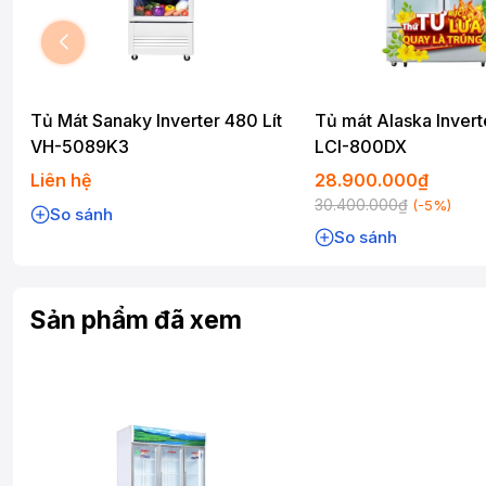
Tủ Mát Sanaky Inverter 480 Lít
Tủ mát Alaska Inverte
VH-5089K3
LCI-800DX
Liên hệ
28.900.000₫
30.400.000₫
(-5%)
So sánh
So sánh
Sản phẩm đã xem