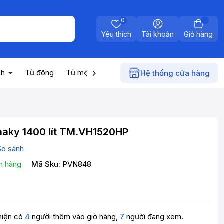
0
Yêu thích
Tài khoản
Giỏ hàng
nh
Tủ đông
Tủ mát
Máy nước nóng
Điện gia dụn
Hệ thống cửa hàng
naky 1400 lít TM.VH1520HP
So sánh
n hàng
Mã Sku:
PVN848
hiện có
4
người thêm vào giỏ hàng,
7
người đang xem.