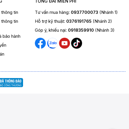
G
TỔNG ĐÀI MIỄN PHÍ
t thông tin
Tư vấn mua hàng:
0937700073
(Nhánh 1)
t thông tin
Hỗ trợ kỹ thuật:
0376191765
(Nhánh 2)
Góp ý, khiếu nại:
0918359910
(Nhánh 3)
và bảo hành
yển
oán