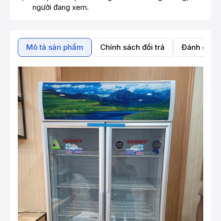
người đang xem.
Mô tả sản phẩm
Chính sách đổi trả
Đánh giá 