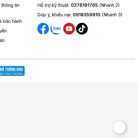
t thông tin
Hỗ trợ kỹ thuật:
0376191765
(Nhánh 2)
Góp ý, khiếu nại:
0918359910
(Nhánh 3)
và bảo hành
yển
oán