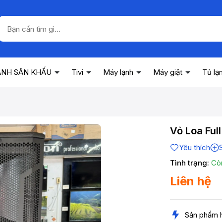
ANH SÂN KHẤU
Tivi
Máy lạnh
Máy giặt
Tủ lạ
Vỏ Loa Fu
Yêu thích
Tình trạng:
Cò
Liên hệ
Sản phẩm 