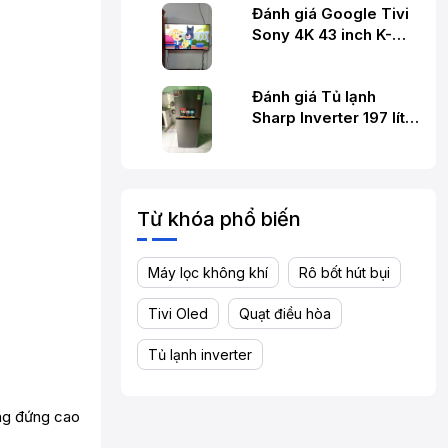
Đánh giá Google Tivi
Sony 4K 43 inch K-
43S30
Đánh giá Tủ lạnh
Sharp Inverter 197 lít
SJ-X215V-SL
Từ khóa phổ biến
Máy lọc không khí
Rô bốt hút bụi
Tivi Oled
Quạt điều hòa
Tủ lạnh inverter
ng đứng cao