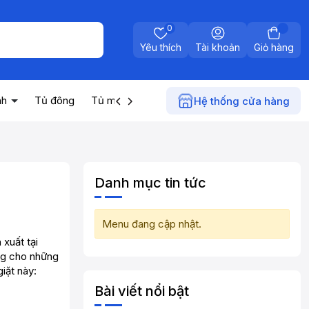
0
Yêu thích
Tài khoản
Giỏ hàng
nh
Tủ đông
Tủ mát
Máy nước nóng
Điện gia dụn
Hệ thống cửa hàng
Danh mục tin tức
Menu đang cập nhật.
xuất tại
ởng cho những
iặt này:
Bài viết nổi bật