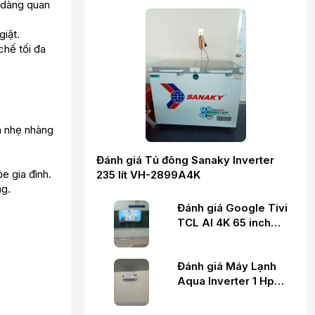
 dàng quan
giặt.
chế tối đa
ch nhẹ nhàng
Đánh giá Tủ đông Sanaky Inverter
e gia đình.
235 lít VH-2899A4K
ng.
Đánh giá Google Tivi
TCL AI 4K 65 inch
65P6K
Đánh giá Máy Lạnh
Aqua Inverter 1 Hp
AQA-RV10ME