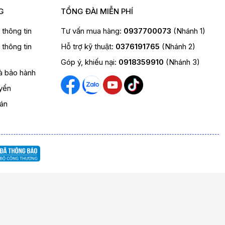
G
TỔNG ĐÀI MIỄN PHÍ
t thông tin
Tư vấn mua hàng:
0937700073
(Nhánh 1)
t thông tin
Hỗ trợ kỹ thuật:
0376191765
(Nhánh 2)
Góp ý, khiếu nại:
0918359910
(Nhánh 3)
và bảo hành
yển
oán