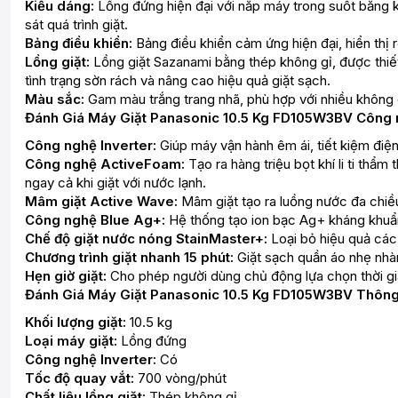
Kiểu dáng:
Lồng đứng hiện đại với nắp máy trong suốt bằng k
sát quá trình giặt.
Bảng điều khiển:
Bảng điều khiển cảm ứng hiện đại, hiển thị r
Lồng giặt:
Lồng giặt Sazanami bằng thép không gỉ, được thiết
tình trạng sờn rách và nâng cao hiệu quả giặt sạch.
Màu sắc:
Gam màu trắng trang nhã, phù hợp với nhiều không g
Đánh Giá Máy Giặt Panasonic 10.5 Kg FD105W3BV Công 
Công nghệ Inverter:
Giúp máy vận hành êm ái, tiết kiệm điện
Công nghệ ActiveFoam:
Tạo ra hàng triệu bọt khí li ti thẩ
ngay cả khi giặt với nước lạnh.
Mâm giặt Active Wave:
Mâm giặt tạo ra luồng nước đa chiều
Công nghệ Blue Ag+:
Hệ thống tạo ion bạc Ag+ kháng khuẩn 
Chế độ giặt nước nóng StainMaster+:
Loại bỏ hiệu quả các
Chương trình giặt nhanh 15 phút:
Giặt sạch quần áo nhẹ nhàn
Hẹn giờ giặt:
Cho phép người dùng chủ động lựa chọn thời gian 
Đánh Giá Máy Giặt Panasonic 10.5 Kg FD105W3BV Thông 
Khối lượng giặt:
10.5 kg
Loại máy giặt:
Lồng đứng
Công nghệ Inverter:
Có
Tốc độ quay vắt:
700 vòng/phút
Chất liệu lồng giặt:
Thép không gỉ