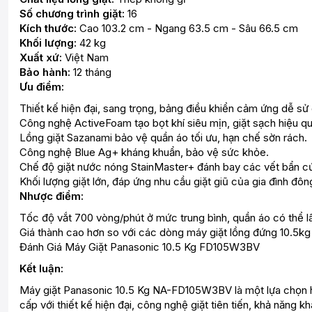
Số chương trình giặt:
16
Kích thước:
Cao 103.2 cm - Ngang 63.5 cm - Sâu 66.5 cm
Khối lượng:
42 kg
Xuất xứ:
Việt Nam
Bảo hành:
12 tháng
Ưu điểm:
Thiết kế hiện đại, sang trọng, bảng điều khiển cảm ứng dễ sử
Công nghệ ActiveFoam tạo bọt khí siêu mịn, giặt sạch hiệu qu
Lồng giặt Sazanami bảo vệ quần áo tối ưu, hạn chế sờn rách.
Công nghệ Blue Ag+ kháng khuẩn, bảo vệ sức khỏe.
Chế độ giặt nước nóng StainMaster+ đánh bay các vết bẩn c
Khối lượng giặt lớn, đáp ứng nhu cầu giặt giũ của gia đình đôn
Nhược điểm:
Tốc độ vắt 700 vòng/phút ở mức trung bình, quần áo có thể l
Giá thành cao hơn so với các dòng máy giặt lồng đứng 10.5kg
Đánh Giá Máy Giặt Panasonic 10.5 Kg FD105W3BV
Kết luận:
Máy giặt Panasonic 10.5 Kg NA-FD105W3BV là một lựa chọn h
cấp với thiết kế hiện đại, công nghệ giặt tiên tiến, khả năng k