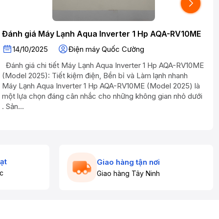
Đánh giá Máy Lạnh Aqua Inverter 1 Hp AQA-RV10ME
14/10/2025
Điện máy Quốc Cường
Đánh giá chi tiết Máy Lạnh Aqua Inverter 1 Hp AQA-RV10ME
Đ
(Model 2025): Tiết kiệm điện, Bền bỉ và Làm lạnh nhanh
P
Máy Lạnh Aqua Inverter 1 Hp AQA-RV10ME (Model 2025) là
S
một lựa chọn đáng cân nhắc cho những không gian nhỏ dưới
b
. Sản...
k
ạt
Giao hàng tận nơi
c
Giao hàng Tây Ninh