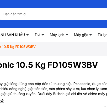
ANH SÂN KHẤU
Tivi
Máy lạnh
Máy giặt
Tủ lạ
ic 10.5 Kg FD105W3BV
asonic 10.5 Kg FD105W3BV
giặt lồng đứng cao cấp đến từ thương hiệu Panasonic, được sản 
p nhiều công nghệ giặt tiên tiến, sản phẩm này là sự lựa chọn lý tư
iặt giũ thường xuyên. Dưới đây là đánh giá chi tiết về chiếc máy g
kế: