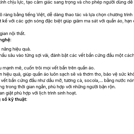
ính chịu lực, tạo cảm giác sang trọng và cho phép người dùng dễ
õ ràng bằng tiếng Việt, dễ dàng thao tác và lựa chọn chương trình 
 kế với các gợn sóng đặc biệt giúp giảm ma sát với quần áo, hạn 
ian nội thất.
nghệ:
 năng hiệu quả.
m thấu sâu vào từng sợi vải, đánh bật các vết bẩn cứng đầu một cá
 mạnh mẽ, cuốn trôi mọi vết bẩn trên quần áo.
hiệu quả, giúp quần áo luôn sạch sẽ và thơm tho, bảo vệ sức khỏ
 vết bẩn cứng đầu như dầu mỡ, tương cà, socola,... bằng nước nó
g trong thời gian ngắn, phù hợp với những người bận rộn.
giặt phù hợp với lịch trình sinh hoạt.
số kỹ thuật: