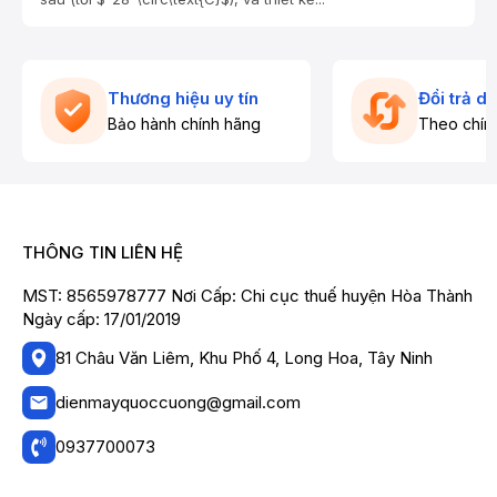
Thương hiệu uy tín
Đổi trả d
Bảo hành chính hãng
Theo chín
THÔNG TIN LIÊN HỆ
MST: 8565978777 Nơi Cấp: Chi cục thuế huyện Hòa Thành
Ngày cấp: 17/01/2019
81 Châu Văn Liêm, Khu Phố 4, Long Hoa, Tây Ninh
dienmayquoccuong@gmail.com
0937700073