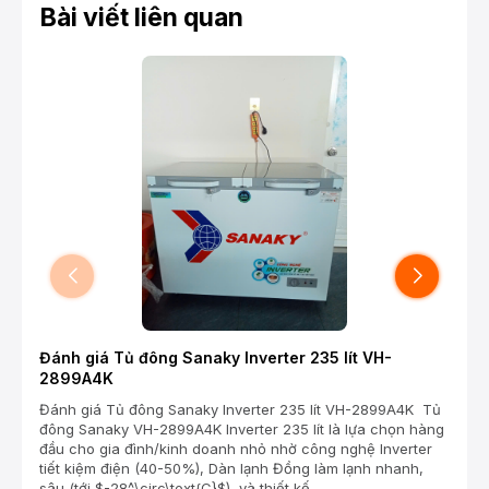
Bài viết liên quan
Đánh giá Tủ đông Sanaky Inverter 235 lít VH-
Đánh
2899A4K
Googl
65P6K
Đánh giá Tủ đông Sanaky Inverter 235 lít VH-2899A4K Tủ
AiPQ)
đông Sanaky VH-2899A4K Inverter 235 lít là lựa chọn hàng
Color
đầu cho gia đình/kinh doanh nhỏ nhờ công nghệ Inverter
tiết kiệm điện (40-50%), Dàn lạnh Đồng làm lạnh nhanh,
sâu (tới $-28^\circ\text{C}$), và thiết kế...