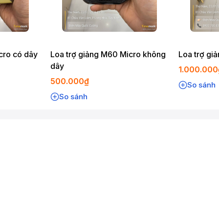
cro có dây
Loa trợ giảng M60 Micro không
Loa trợ gi
dây
1.000.000
500.000₫
So sánh
So sánh