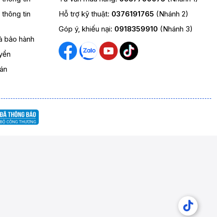
t thông tin
Hỗ trợ kỹ thuật:
0376191765
(Nhánh 2)
Góp ý, khiếu nại:
0918359910
(Nhánh 3)
và bảo hành
yển
oán