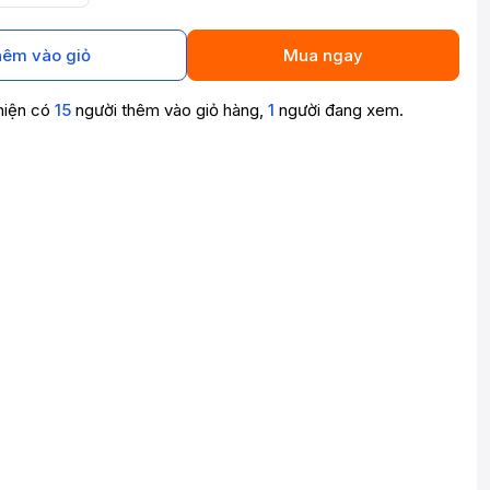
êm vào giỏ
Mua ngay
hiện có
15
người thêm vào giỏ hàng,
1
người đang xem.