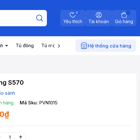
0
Yêu thích
Tài khoản
Giỏ hàng
nh
Tủ đông
Tủ mát
Máy nước nóng
Điện gia dụn
Hệ thống cửa hàng
ảng S570
So sánh
n hàng
Mã Sku:
PVN1015
00₫