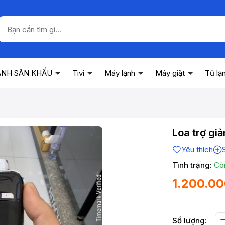
ANH SÂN KHẤU
Tivi
Máy lạnh
Máy giặt
Tủ lạ
Loa trợ gi
Yêu thích
Tình trạng:
Cò
1.200.0
Số lượng: