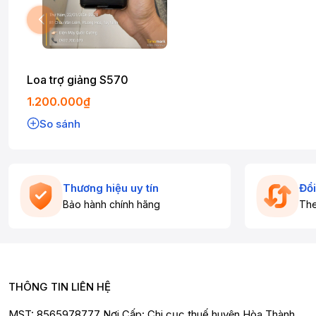
Loa trợ giảng S570
1.200.000₫
So sánh
Thương hiệu uy tín
Đổi
Bảo hành chính hãng
The
THÔNG TIN LIÊN HỆ
MST: 8565978777 Nơi Cấp: Chi cục thuế huyện Hòa Thành