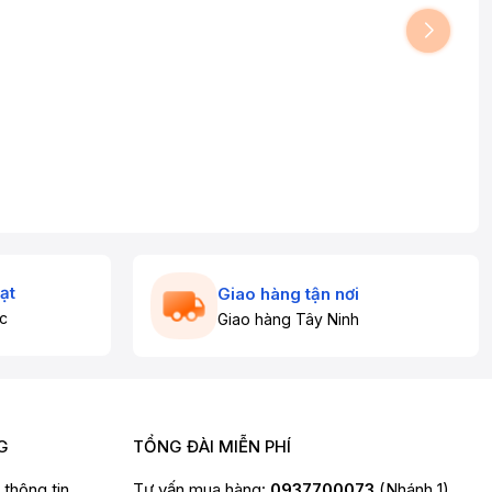
ạt
Giao hàng tận nơi
c
Giao hàng Tây Ninh
G
TỔNG ĐÀI MIỄN PHÍ
t thông tin
Tư vấn mua hàng:
0937700073
(Nhánh 1)