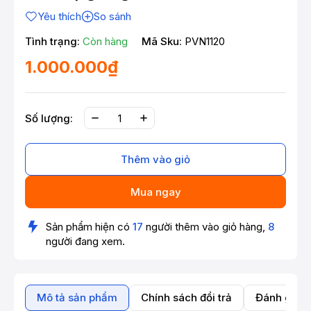
Yêu thích
So sánh
Tình trạng:
Còn hàng
Mã Sku:
PVN1120
1.000.000₫
Số lượng:
Thêm vào giỏ
Mua ngay
Sản phẩm hiện có
17
người thêm vào giỏ hàng,
8
người đang xem.
Mô tả sản phẩm
Chính sách đổi trả
Đánh giá 