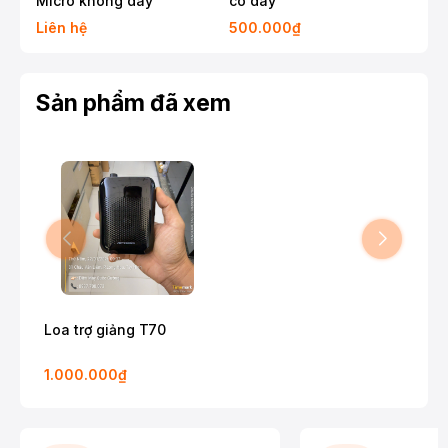
Micro không dây
có dây
khô
Liên hệ
500.000₫
50
Sản phẩm đã xem
Loa trợ giảng T70
1.000.000₫