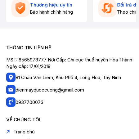
Thương hiệu uy tín
Đổi trả d
Bảo hành chính hãng
Theo chín
THÔNG TIN LIÊN HỆ
MST: 8565978777 Nơi Cấp: Chi cục thuế huyện Hòa Thành
Ngày cấp: 17/01/2019
81 Châu Văn Liêm, Khu Phố 4, Long Hoa, Tây Ninh
dienmayquoccuong@gmail.com
0937700073
VỀ CHÚNG TÔI
Trang chủ