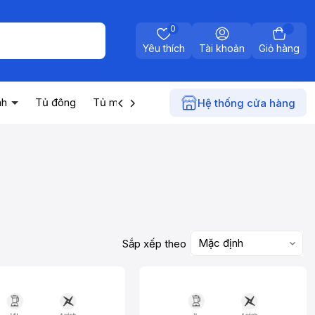
0
Yêu thích
Tài khoản
Giỏ hàng
nh
Tủ đông
Tủ mát
Máy nước nóng
Điện gia dụn
Hệ thống cửa hàng
Mặc định
Sắp xếp theo