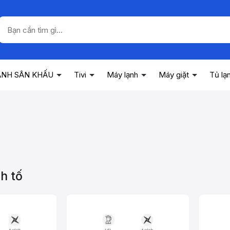
ANH SÂN KHẤU
Tivi
Máy lạnh
Máy giặt
Tủ lạ
h tố