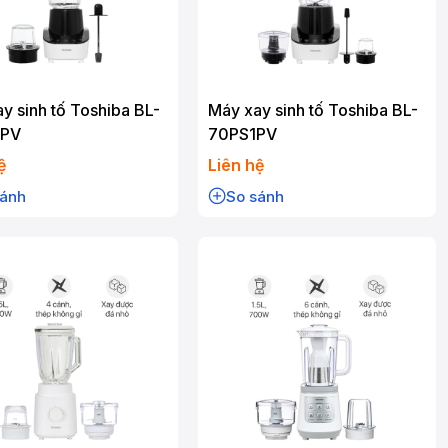
y sinh tố Toshiba BL-
Máy xay sinh tố Toshiba BL-
1PV
70PS1PV
ệ
Liên hệ
sánh
So sánh