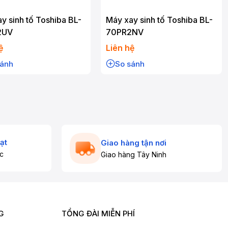
y sinh tố Toshiba BL-
Máy xay sinh tố Toshiba BL-
2UV
70PR2NV
ệ
Liên hệ
sánh
So sánh
ạt
Giao hàng tận nơi
c
Giao hàng Tây Ninh
G
TỔNG ĐÀI MIỄN PHÍ