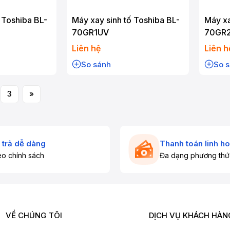
 Toshiba BL-
Máy xay sinh tố Toshiba BL-
Máy xa
70GR1UV
70GR
Liên hệ
Liên h
So sánh
So 
3
»
 trả dễ dàng
Thanh toán linh ho
o chính sách
Đa dạng phương thứ
VỀ CHÚNG TÔI
DỊCH VỤ KHÁCH HÀN