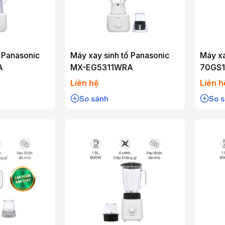
ố Panasonic
Máy xay sinh tố Panasonic
Máy xa
A
MX-EG5311WRA
70GS
Liên hệ
Liên h
So sánh
So 