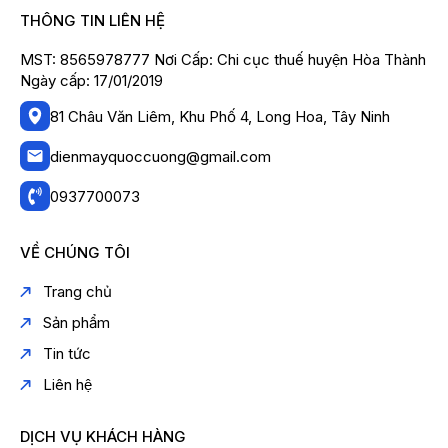
THÔNG TIN LIÊN HỆ
PROMIX PM-911B là một chiếc máy xay sinh tố công
nghiệp đáng tin cậy và hiệu quả. Với những ưu điểm
MST: 8565978777 Nơi Cấp: Chi cục thuế huyện Hòa Thành
vượt trội, máy sẽ là trợ thủ đắc lực cho bạn trong việc
Ngày cấp: 17/01/2019
tạo ra những ly sinh tố thơm ngon, bổ dưỡng.
81 Châu Văn Liêm, Khu Phố 4, Long Hoa, Tây Ninh
dienmayquoccuong@gmail.com
0937700073
VỀ CHÚNG TÔI
Trang chủ
Sản phẩm
Tin tức
Liên hệ
DỊCH VỤ KHÁCH HÀNG