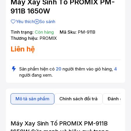
Máy Xay Sinh Tố PROMIX PM-
911B 1650W
Yêu thích
So sánh
Tình trạng:
Còn hàng
Mã Sku:
PM-911B
Thương hiệu:
PROMIX
Liên hệ
Sản phẩm hiện có
20
người thêm vào giỏ hàng,
4
người đang xem.
Mô tả sản phẩm
Chính sách đổi trả
Đánh giá 
Máy Xay Sinh Tố PROMIX PM-911B