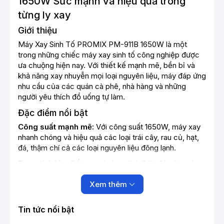
1650W Sức mạnh và hiệu quả trong
từng ly xay
Giới thiệu
Máy Xay Sinh Tố PROMIX PM-911B 1650W là một
trong những chiếc máy xay sinh tố công nghiệp được
ưa chuộng hiện nay. Với thiết kế mạnh mẽ, bền bỉ và
khả năng xay nhuyễn mọi loại nguyên liệu, máy đáp ứng
nhu cầu của các quán cà phê, nhà hàng và những
người yêu thích đồ uống tự làm.
Đặc điểm nổi bật
Công suất mạnh mẽ:
Với công suất 1650W, máy xay
nhanh chóng và hiệu quả các loại trái cây, rau củ, hạt,
đá, thậm chí cả các loại nguyên liệu đông lạnh.
Dung tích lớn:
Cối xay có dung tích 2 lít, đáp ứng nhu
cầu xay số lượng lớn nguyên liệu cho các quán ăn, nhà
hàng.
Xem thêm
Lưỡi dao sắc bén:
Lưỡi dao bằng thép không gỉ, thiết
Tin tức nổi bật
kế sắc bén và bền bỉ, xay nhuyễn mọi loại nguyên liệu
trong thời gian ngắn.