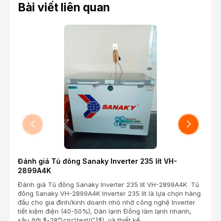
Bài viết liên quan
Đánh giá Tủ đông Sanaky Inverter 235 lít VH-
Đánh
2899A4K
Googl
65P6K
Đánh giá Tủ đông Sanaky Inverter 235 lít VH-2899A4K Tủ
AiPQ)
đông Sanaky VH-2899A4K Inverter 235 lít là lựa chọn hàng
Color
đầu cho gia đình/kinh doanh nhỏ nhờ công nghệ Inverter
tiết kiệm điện (40-50%), Dàn lạnh Đồng làm lạnh nhanh,
sâu (tới $-28^\circ\text{C}$), và thiết kế...