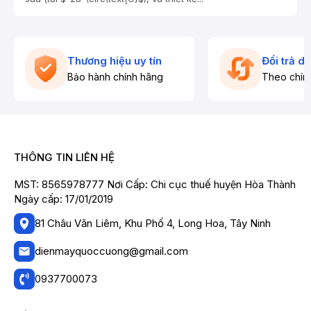
Thương hiệu uy tín
Đổi trả d
Bảo hành chính hãng
Theo chín
THÔNG TIN LIÊN HỆ
MST: 8565978777 Nơi Cấp: Chi cục thuế huyện Hòa Thành
Ngày cấp: 17/01/2019
81 Châu Văn Liêm, Khu Phố 4, Long Hoa, Tây Ninh
dienmayquoccuong@gmail.com
0937700073