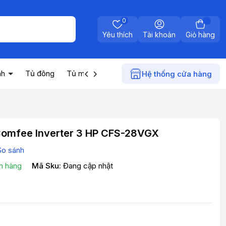
0
Yêu thích
Tài khoản
Giỏ hàng
nh
Tủ đông
Tủ mát
Máy nước nóng
Điện gia dụn
Hệ thống cửa hàng
Comfee Inverter 3 HP CFS-28VGX
So sánh
n hàng
Mã Sku:
Đang cập nhật