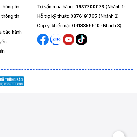
t thông tin
Tư vấn mua hàng:
0937700073
(Nhánh 1)
t thông tin
Hỗ trợ kỹ thuật:
0376191765
(Nhánh 2)
Góp ý, khiếu nại:
0918359910
(Nhánh 3)
và bảo hành
yển
oán