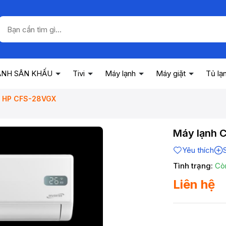
ANH SÂN KHẤU
Tivi
Máy lạnh
Máy giặt
Tủ lạ
 3 HP CFS-28VGX
Máy lạnh 
Yêu thích
Tình trạng:
Cò
Liên hệ