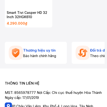
Smart Tivi Casper HD 32
Inch 32HGK610
4.290.000₫
Thương hiệu uy tín
Đổi trả d
Bảo hành chính hãng
Theo chín
THÔNG TIN LIÊN HỆ
MST: 8565978777 Nơi Cấp: Chi cục thuế huyện Hòa Thành
Ngày cấp: 17/01/2019
81 Châu Văn Liêm, Khu Phố 4, Long Hoa, Tây Ninh