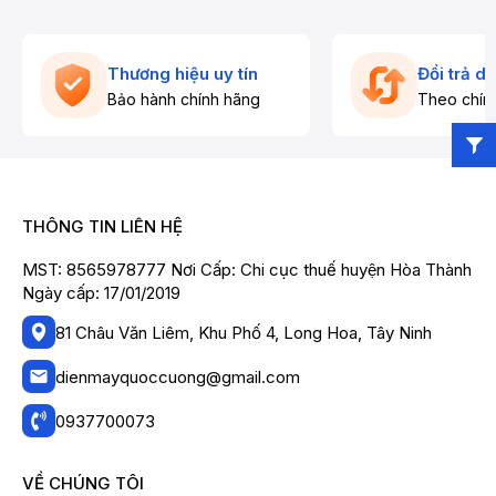
Thương hiệu uy tín
Đổi trả d
Bảo hành chính hãng
Theo chín
THÔNG TIN LIÊN HỆ
MST: 8565978777 Nơi Cấp: Chi cục thuế huyện Hòa Thành
Ngày cấp: 17/01/2019
81 Châu Văn Liêm, Khu Phố 4, Long Hoa, Tây Ninh
dienmayquoccuong@gmail.com
0937700073
VỀ CHÚNG TÔI