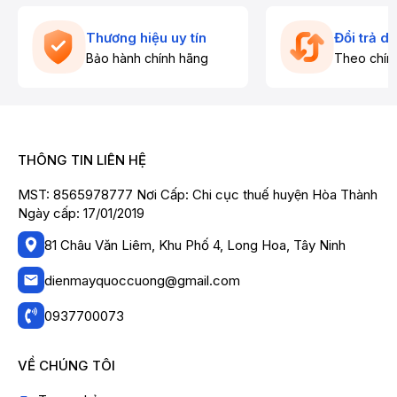
Thương hiệu uy tín
Đổi trả d
Bảo hành chính hãng
Theo chín
THÔNG TIN LIÊN HỆ
MST: 8565978777 Nơi Cấp: Chi cục thuế huyện Hòa Thành
Ngày cấp: 17/01/2019
81 Châu Văn Liêm, Khu Phố 4, Long Hoa, Tây Ninh
dienmayquoccuong@gmail.com
0937700073
VỀ CHÚNG TÔI