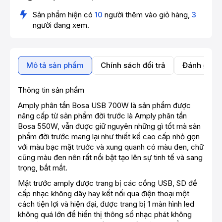
Sản phẩm hiện có
10
người thêm vào giỏ hàng,
3
người đang xem.
Mô tả sản phẩm
Chính sách đổi trả
Đánh giá 
Thông tin sản phẩm
Amply phân tần Bosa USB 700W là sản phẩm được
nâng cấp từ sản phẩm đời trước là Amply phân tần
Bosa 550W, vẫn được giữ nguyên những gì tốt mà sản
phẩm đời trước mang lại như thiết kế cao cấp nhỏ gọn
với màu bạc mặt trước và xung quanh có màu đen, chữ
cũng màu đen nên rất nổi bật tạo lên sự tinh tế và sang
trọng, bắt mắt.
Mặt trước amply được trang bị các cổng USB, SD để
cấp nhạc không dây hay kết nối qua điện thoại một
cách tiện lợi và hiện đại, được trang bị 1 màn hình led
không quá lớn để hiển thị thông số nhạc phát không