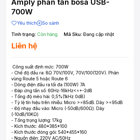
Amply phân tần bosa USB-
700W
Yêu thích
So sánh
Tình trạng:
Còn hàng
Mã Sku:
Đang cập nhật
Liên hệ
Công suất định mức: 700W
- Chế độ đầu ra: 8Ω 70V/100V, 70V/100(120V). Phân
vùng Route 5 hoặc Route 6
- Dòng điện đầu ra tối đa (100W) 7A
- Đáp ứng tần số: 60Hz-16kHz<=+-2dB
- Tổng độ méo hài: 0,5%(1kHz 0dB)
- Tỷ lệ tín hiệu trên nhiễu: Micro >=85dB. Dây >=95dB
- Độ nhạy đầu vào: Micro (-50dB/600Ω). Dây
(-10dB/10KΩ)
- Tổng trọng lượng: 17kg
- Kích thước: 480*385*100
- Kích thước đóng gói: 540*455*160
- Nguồn điện: 220V AC/50Hz