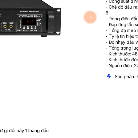
- Công suất đị
- Chế độ đầu r
6
- Dòng điện đầu
- Đáp ứng tần 
- Tổng độ méo 
- Tỷ lệ tín hiệ
- Độ nhạy đầu 
- Tổng trọng lư
- Kích thước: 
- Kích thước đ
- Nguồn điện: 
Sản phẩm 
ư gì đổi nấy 1 tháng đầu