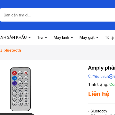
ANH SÂN KHẤU
Tivi
Máy lạnh
Máy giặt
Tủ lạ
Z bluetooth
Amply phâ
Yêu thích
Tình trạng:
Cò
Liên hệ
- Bluetooth