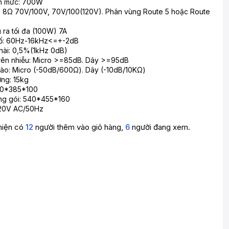
nh mức: 700W
a: 8Ω 70V/100V, 70V/100(120V). Phân vùng Route 5 hoặc Route
 ra tối đa (100W) 7A
số: 60Hz-16kHz<=+-2dB
hài: 0,5%(1kHz 0dB)
u trên nhiễu: Micro >=85dB. Dây >=95dB
vào: Micro (-50dB/600Ω). Dây (-10dB/10KΩ)
ợng: 15kg
480*385*100
óng gói: 540*455*160
220V AC/50Hz
hiện có
12
người thêm vào giỏ hàng,
6
người đang xem.