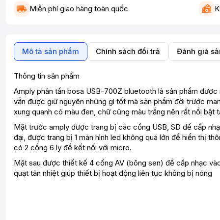
Miễn phí giao hàng toàn quốc
K
Mô tả sản phẩm
Chính sách đổi trả
Đánh giá s
Thông tin sản phẩm
Amply phân tần bosa USB-700Z bluetooth là sản phẩm được n
vẫn được giữ nguyên những gì tốt mà sản phẩm đời trước mang
xung quanh có màu đen, chữ cũng màu trắng nên rất nổi bật tạo
Mặt trước amply được trang bị các cổng USB, SD để cấp nhạc 
đại, được trang bị 1 màn hình led không quá lớn để hiển thị t
có 2 cổng 6 ly để kết nối với micro.
Mặt sau được thiết kế 4 cổng AV (bông sen) để cấp nhạc vào 
quạt tản nhiệt giúp thiết bị hoạt động liên tục không bị nóng