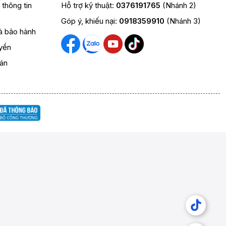
t thông tin
Hỗ trợ kỹ thuật:
0376191765
(Nhánh 2)
Góp ý, khiếu nại:
0918359910
(Nhánh 3)
và bảo hành
yển
oán