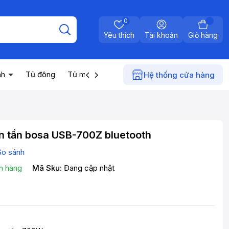
0
Yêu thích
Tài khoản
Giỏ hàng
nh
Tủ đông
Tủ mát
Máy nước nóng
Điện gia dụn
Hệ thống cửa hàng
n tần bosa USB-700Z bluetooth
So sánh
n hàng
Mã Sku:
Đang cập nhật