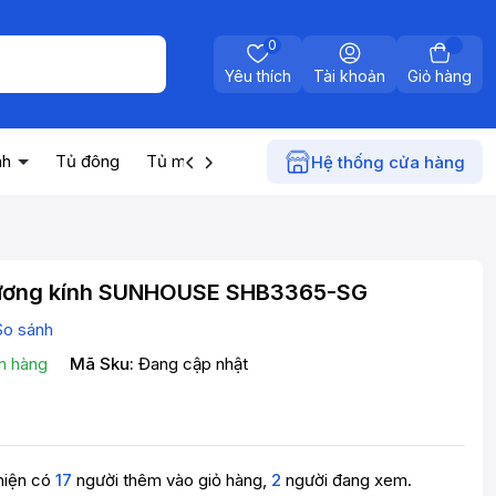
0
Yêu thích
Tài khoản
Giỏ hàng
nh
Tủ đông
Tủ mát
Máy nước nóng
Điện gia dụn
Hệ thống cửa hàng
ương kính SUNHOUSE SHB3365-SG
So sánh
n hàng
Mã Sku:
Đang cập nhật
hiện có
17
người thêm vào giỏ hàng,
2
người đang xem.