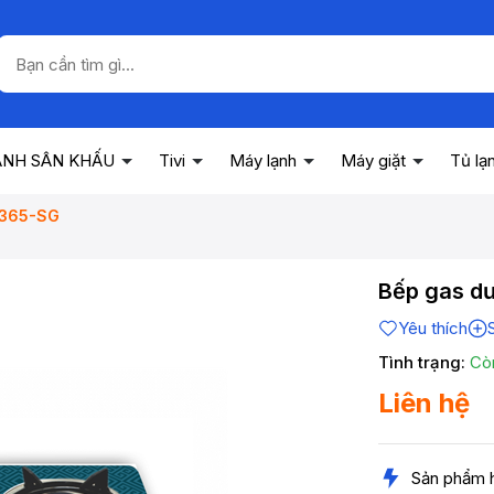
ANH SÂN KHẤU
Tivi
Máy lạnh
Máy giặt
Tủ lạ
3365-SG
Bếp gas d
Yêu thích
Tình trạng:
Cò
Liên hệ
Sản phẩm 