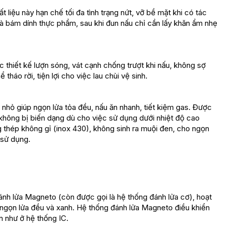
ất liệu này hạn chế tối đa tình trạng nứt, vỡ bề mặt khi có tác
à bám dính thực phẩm, sau khi đun nấu chỉ cần lấy khăn ẩm nhẹ
thiết kế lượn sóng, vát cạnh chống trượt khi nấu, không sợ
tháo rời, tiện lợi cho việc lau chùi vệ sinh.
 nhỏ giúp ngọn lửa tỏa đều, nấu ăn nhanh, tiết kiệm gas. Được
không bị biến dạng dù cho việc sử dụng dưới nhiệt độ cao
 thép không gỉ (inox 430), không sinh ra muội đen, cho ngọn
 sử dụng.
lửa Magneto (còn được gọi là hệ thống đánh lửa cơ), hoạt
a ngọn lửa đều và xanh. Hệ thống đánh lửa Magneto điều khiển
n như ở hệ thống IC.