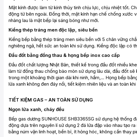
Mặt kính được làm từ kính thủy tinh chịu lực, chịu nhiệt tốt. Ch
động từ bên ngoài. Đồng thời, mặt kính hạn chế chống xước v
nhàng lau là mặt bếp lại sáng bóng như mới.
Kiềng thép tráng men độc lập, siêu bền
Kiềng bếp bằng thép tráng men siêu bền với 5 chân vững chắc 
nghiêng ngả, hết sức an toàn khi sử dụng. Kiềng độc lập có thể 
Đầu đốt bằng đồng thau & họng bếp inox cao cấp
Đầu đốt chất lượng Nhật Bản, thiết kế trong đầu đốt nhiều khe
làm từ đồng thau chống bào mòn sử dụng lâu dài, đầu đốt sẽ 
trong một khoảng thời gian dài khi ninh, hầm,… Họng bếp bằng
lửa xanh không đen đáy nồi, tiết kiệm nhiên liệu và an toàn khi
TIẾT KIỆM GAS – AN TOÀN SỬ DỤNG
Ngọn lửa xanh, cháy đều
Bếp gas dương SUNHOUSE SHB3365SG sử dụng hệ thống đánh 
động dựa trên nguyên lí sử dụng 2 đá lửa đập vào nhau tạo r
bằng núm vặn linh hoạt, bền bỉ, ít hỏng hóc, không cần thay pi