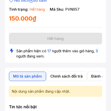
Yêu thích
So sánh
Tình trạng:
Hết hàng
Mã Sku:
PVN957
150.000₫
Hết hàng
Sản phẩm hiện có
17
người thêm vào giỏ hàng,
3
người đang xem.
Mô tả sản phẩm
Chính sách đổi trả
Đánh giá 
Nội dung sản phẩm đang cập nhật.
Tin tức nổi bật