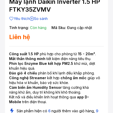
Máy lạnh Daikin Inverter 1.5 HP
FTKY35ZVMV
Yêu thích
So sánh
Tình trạng:
Còn hàng
Mã Sku:
Đang cập nhật
Liên hệ
Công suất 1.5 HP
phù hợp cho phòng từ
15 - 20
m²
.
Mắt thần thông minh
tiết kiệm điện năng tiêu thụ.
Phin lọc Enzyme Blue kết hợp PM2.5
khử mùi, diệt
khuẩn hiệu quả.
Đảo gió 4 chiều
phân bổ khí lạnh đều khắp phòng.
Công nghệ Streamer
kết hợp
chống ẩm mốc
giúp vô
hiệu hóa vi khuẩn, bảo vệ sức khỏe.
Cảm biến ẩm Humidity Sensor
tăng cường khả
năng khử ẩm, duy trì không khí khô thoáng.
Kết nối và điều khiển linh hoạt thông qua
app D-
Mobile
trên điện thoại.
Sản phẩm hiện có
6
người thêm vào giỏ hàng,
9