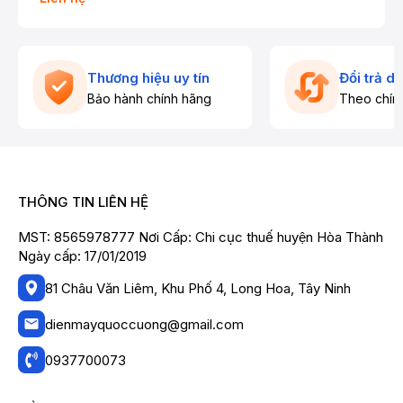
hoặc phòng khách diện tích vừa, đặc biệt với những ai
muốn trải nghiệm sự
thông minh, khử ẩm chuyên
sâu và lọc khí sạch
nhất.
Thương hiệu uy tín
Đổi trả d
Bảo hành chính hãng
Theo chín
THÔNG TIN LIÊN HỆ
MST: 8565978777 Nơi Cấp: Chi cục thuế huyện Hòa Thành
Ngày cấp: 17/01/2019
81 Châu Văn Liêm, Khu Phố 4, Long Hoa, Tây Ninh
dienmayquoccuong@gmail.com
0937700073