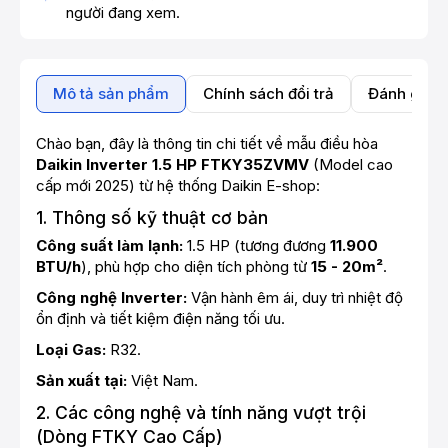
người đang xem.
Mô tả sản phẩm
Chính sách đổi trả
Đánh giá 
Chào bạn, đây là thông tin chi tiết về mẫu điều hòa
Daikin Inverter 1.5 HP FTKY35ZVMV
(Model cao
cấp mới 2025) từ hệ thống Daikin E-shop:
1. Thông số kỹ thuật cơ bản
Công suất làm lạnh:
1.5 HP (tương đương
11.900
BTU/h
), phù hợp cho diện tích phòng từ
15 - 20m²
.
Công nghệ Inverter:
Vận hành êm ái, duy trì nhiệt độ
ổn định và tiết kiệm điện năng tối ưu.
Loại Gas:
R32.
Sản xuất tại:
Việt Nam.
2. Các công nghệ và tính năng vượt trội
(Dòng FTKY Cao Cấp)