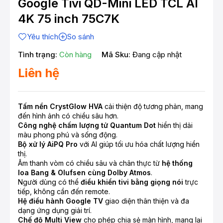
Google Tivi QD-Mini LED TCL AI
4K 75 inch 75C7K
Yêu thích
So sánh
Tình trạng:
Còn hàng
Mã Sku:
Đang cập nhật
Liên hệ
Tấm nền CrystGlow HVA
cải thiện độ tương phản, mang
đến hình ảnh có chiều sâu hơn.
Công nghệ chấm lượng tử Quantum Dot
hiển thị dải
màu phong phú và sống động.
Bộ xử lý AiPQ Pro
với AI giúp tối ưu hóa chất lượng hiển
thị.
Âm thanh vòm có chiều sâu và chân thực từ
hệ thống
loa Bang & Olufsen cùng Dolby Atmos
.
Người dùng có thể
điều khiển tivi bằng giọng nói
trực
tiếp, không cần đến remote.
Hệ điều hành Google TV
giao diện thân thiện và đa
dạng ứng dụng giải trí.
Chế độ Multi View
cho phép chia sẻ màn hình, mang lại