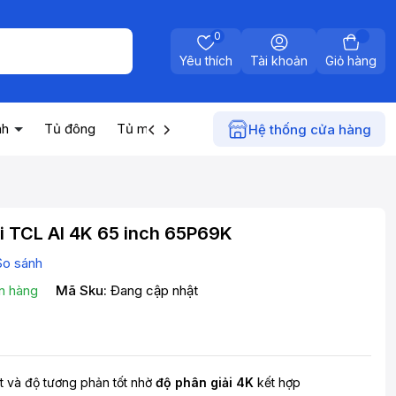
0
Yêu thích
Tài khoản
Giỏ hàng
nh
Tủ đông
Tủ mát
Máy nước nóng
Điện gia dụn
Hệ thống cửa hàng
i TCL AI 4K 65 inch 65P69K
So sánh
n hàng
Mã Sku:
Đang cập nhật
t và độ tương phản tốt nhờ
độ phân giải 4K
kết hợp