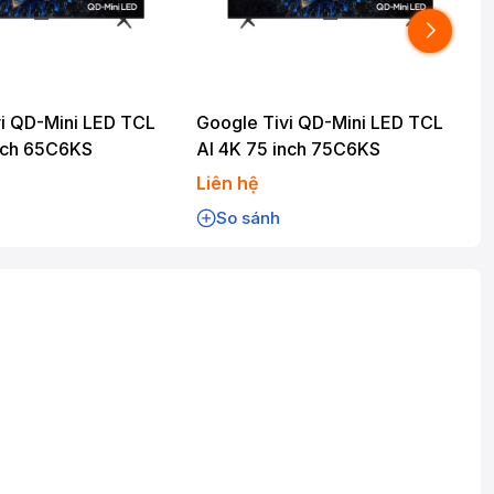
i QD-Mini LED TCL
Google Tivi QD-Mini LED TCL
inch 65C6KS
AI 4K 75 inch 75C6KS
Liên hệ
L
So sánh