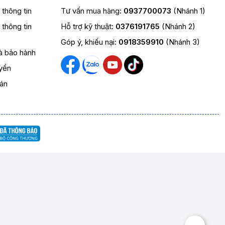
t thông tin
Tư vấn mua hàng:
0937700073
(Nhánh 1)
t thông tin
Hỗ trợ kỹ thuật:
0376191765
(Nhánh 2)
Góp ý, khiếu nại:
0918359910
(Nhánh 3)
và bảo hành
yển
oán