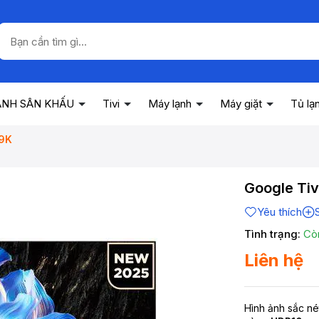
ANH SÂN KHẤU
Tivi
Máy lạnh
Máy giặt
Tủ lạ
69K
Google Tiv
Yêu thích
Tình trạng:
Cò
Liên hệ
Hình ảnh sắc né