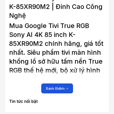
K-85XR90M2 | Đỉnh Cao Công
Nghệ
Mua Google Tivi True RGB
Sony AI 4K 85 inch K-
85XR90M2 chính hãng, giá tốt
nhất. Siêu phẩm tivi màn hình
khổng lồ sở hữu tấm nền True
RGB thế hệ mới, bộ xử lý hình
ảnh AI tối tân, âm thanh phát
ra từ màn hình. Trả góp 0%,
Xem thêm
lắp đặt chuyên nghiệp!
Tin tức nổi bật
Đánh Giá Google Tivi True RGB Sony AI
4K 85 Inch K-85XR90M2 – Kỷ Nguyên