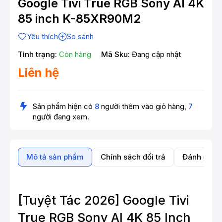
Google Tivi True RGB Sony AI 4K
85 inch K-85XR90M2
Yêu thích
So sánh
Tình trạng:
Còn hàng
Mã Sku:
Đang cập nhật
Liên hệ
Sản phẩm hiện có
8
người thêm vào giỏ hàng,
7
người đang xem.
Mô tả sản phẩm
Chính sách đổi trả
Đánh giá 
[Tuyệt Tác 2026] Google Tivi
True RGB Sony AI 4K 85 Inch