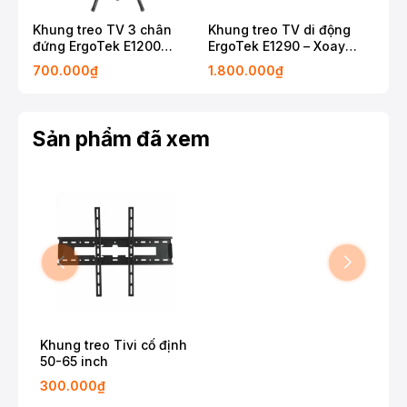
Khung treo TV 3 chân
Khung treo TV di động
Khu
đứng ErgoTek E1200
ErgoTek E1290 – Xoay
32-
32″-55″
ngang / dọc
700.000₫
1.800.000₫
20
Sản phẩm đã xem
Khung treo Tivi cố định
50-65 inch
300.000₫