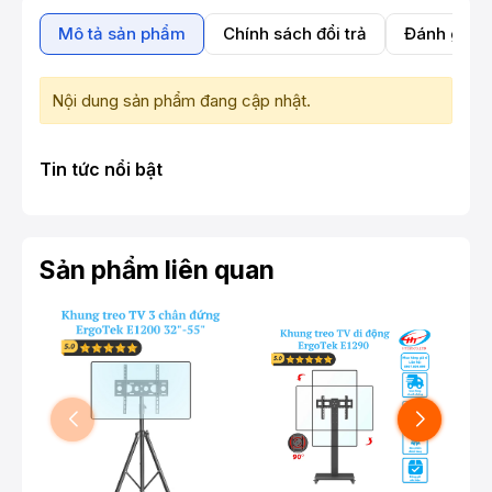
Mô tả sản phẩm
Chính sách đổi trả
Đánh giá 
Nội dung sản phẩm đang cập nhật.
Tin tức nổi bật
Sản phẩm liên quan