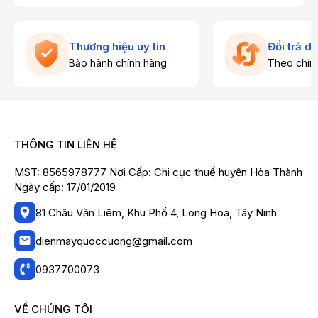
Thương hiệu uy tín
Đổi trả d
Bảo hành chính hãng
Theo chín
THÔNG TIN LIÊN HỆ
MST: 8565978777 Nơi Cấp: Chi cục thuế huyện Hòa Thành
Ngày cấp: 17/01/2019
81 Châu Văn Liêm, Khu Phố 4, Long Hoa, Tây Ninh
dienmayquoccuong@gmail.com
0937700073
VỀ CHÚNG TÔI