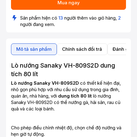
Mua ngay
Sản phẩm hiện có
13
người thêm vào giỏ hàng,
2
người đang xem.
Mô tả sản phẩm
Chính sách đổi trả
Đánh giá 
Lò nướng Sanaky VH-809S2D dung
tích 80 lít
Lò nướng Sanaky VH-809S2D
có thiết kế hiện đại,
nhỏ gọn phù hợp với nhu cầu sử dụng trong gia đình,
quán ăn, nhà hàng, với
dung tích 80 lít
lò nướng
Sanaky VH-809S2D có thể nướng gà, hải sản, rau củ
quả và các loại bánh.
Cho phép điều chỉnh nhiệt độ, chọn chế độ nướng và
hẹn giờ tự động.