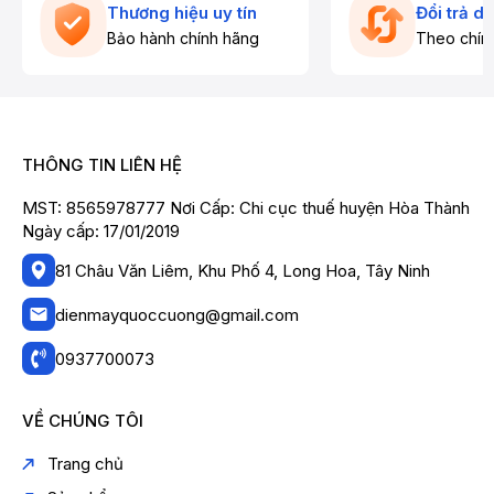
Thương hiệu uy tín
Đổi trả d
Bảo hành chính hãng
Theo chín
THÔNG TIN LIÊN HỆ
MST: 8565978777 Nơi Cấp: Chi cục thuế huyện Hòa Thành
Ngày cấp: 17/01/2019
81 Châu Văn Liêm, Khu Phố 4, Long Hoa, Tây Ninh
dienmayquoccuong@gmail.com
0937700073
VỀ CHÚNG TÔI
Trang chủ