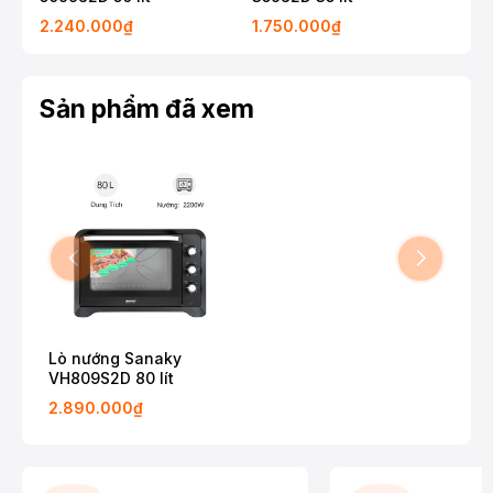
2.240.000₫
1.750.000₫
1.2
Sản phẩm đã xem
Lò nướng Sanaky
VH809S2D 80 lít
2.890.000₫