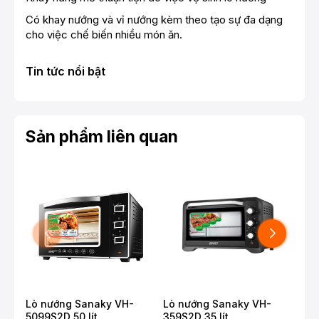
Có khay nướng và vỉ nướng kèm theo tạo sự đa dạng
cho việc chế biến nhiều món ăn.
Tin tức nổi bật
Sản phẩm liên quan
Lò nướng Sanaky VH-
Lò nướng Sanaky VH-
Lò 
5099S2D 50 lít
359S2D 35 lít
309