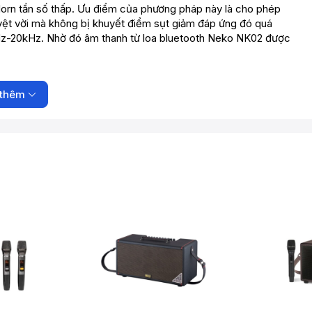
 Horn tần số thấp. Ưu điểm của phương pháp này là cho phép
tuyệt vời mà không bị khuyết điểm sụt giảm đáp ứng đó quá
5Hz-20kHz. Nhờ đó âm thanh từ loa bluetooth Neko NK02 được
thêm
c lại có các chức năng riêng biệt như khu vực chỉnh micro và
gười dùng dễ dàng sử dụng và cài đặt để được trải nghiệm chất
ệ cao bluetooth 5.0 của loa giúp cho khả năng kết nối
 nối gần như bằng 0.
 2 micro
sử dụng có thể điều chỉnh loa theo sở thích từ xa mà không phải
ợc kết nối với loa giúp bạn không bị vướng víu như khi sử dụng
ơi đông người thì lại càng cần tính năng ích lợi này.