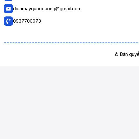
dienmayquoccuong@gmail.com
0937700073
© Bản quyề