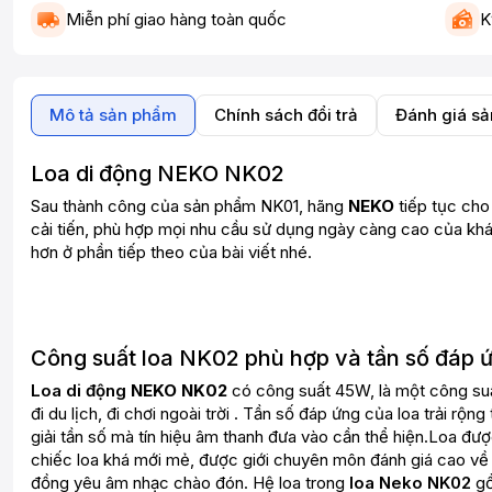
Miễn phí giao hàng toàn quốc
K
Mô tả sản phẩm
Chính sách đổi trả
Đánh giá s
Loa di động NEKO NK02
Sau thành công của sản phẩm
NK01
, hãng
NEKO
tiếp tục cho
cải tiến, phù hợp mọi nhu cầu sử dụng ngày càng cao của khá
hơn ở phần tiếp theo của bài viết nhé.
Công suất loa NK02 phù hợp và tần số đáp 
Loa di động
NEKO NK02
có công suất 45W, là một công suấ
đi du lịch, đi chơi ngoài trời . Tần số đáp ứng của loa trải 
giải tần số mà tín hiệu âm thanh đưa vào cần thể hiện.Loa đượ
chiếc loa khá mới mẻ, được giới chuyên môn đánh giá cao về 
đồng yêu âm nhạc chào đón. Hệ loa trong
loa Neko NK02
gồ