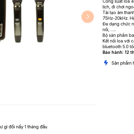
Công suất loa 4
lịch, đi chơi ngoà
Tái tạo âm than
75Hz-20kHz. Hệ l
Đa dạng chức nă
nối, …..
Bộ sản phẩm bao
Kết nối loa với 
bluetooth 5.0 tố
Bảo hành: 12 t
Sản phẩm 
ư gì đổi nấy 1 tháng đầu