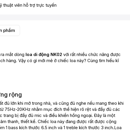
ỹ thuật viên hỗ trợ trực tuyến
ản phẩm
 ra mắt dòng
loa di động NK02
với rất nhiều chức năng được
ch hàng. Vậy có gì mới mẻ ở chiếc loa này? Cùng tìm hiểu kĩ
ứng rộng
t đủ lớn khi mở trong nhà, và cũng đủ nghe nếu mang theo khi
rộng từ 75Hz-20KHz nhằm mục đích thể hiện rõ rệt và đầy đủ các
c trang bị đầy đủ mic và điều khiển hồng ngoại. Đây là một
âm thanh, thiết kế. Chiếc loa này đang được rất được cộng
m 1 bass kích thước 6.5 inch và 1 treble kích thước 3 inch.Loa