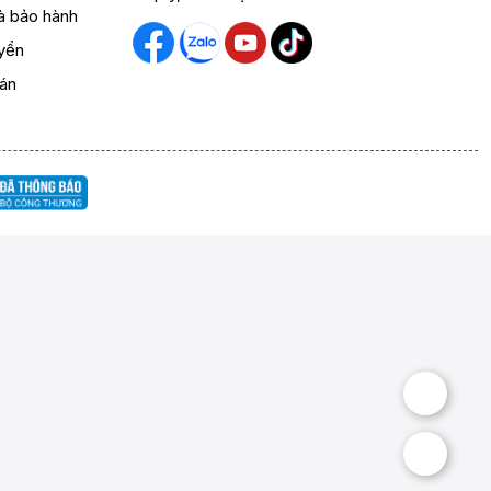
và bảo hành
yển
oán