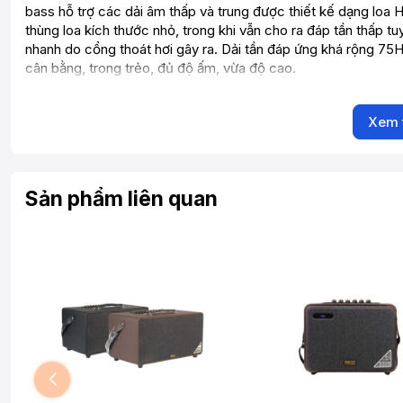
bass hỗ trợ các dải âm thấp và trung được thiết kế dạng loa
thùng loa kích thước nhỏ, trong khi vẫn cho ra đáp tần thấp 
nhanh do cổng thoát hơi gây ra. Dải tần đáp ứng khá rộng 7
cân bằng, trong trẻo, đủ độ ấm, vừa độ cao.
Loa di động NK02 đa dạng chức năng
Xem 
Trên mặt loa được phân ra các khu vực khác nhau, mỗi khu vự
eco, chỉnh nhạc, chỉnh guitar, khu vực các ổ kết nối….giúp n
lượng âm thanh tốt nhất. Đặc biệt chức năng kết nối công ngh
của
NK02
được tốt hơn và giảm thiểu độ trễ của nhạc khi kết
Sản phẩm liên quan
Phụ kiện loa NK02 bao gồm cả điều khiển và
Với sự tích hợp thêm chiếc điều khiển hồng ngoại giúp người 
đi tới đi lui để chỉnh loa khi sử dụng. Hai micro không dây đư
micro có dây, đặc biệt khi bạn muốn thể hiện một nhạc phẩm ở n
Thông số kỹ thuật
Loa xách tay Neko NK02