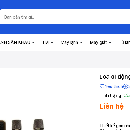
ANH SÂN KHẤU
Tivi
Máy lạnh
Máy giặt
Tủ lạ
Loa di độ
Yêu thích
Tình trạng:
Cò
Liên hệ
Thiết kế gọn nh