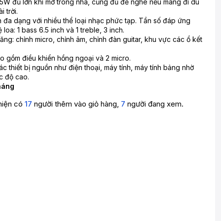
5W đủ lớn khi mở trong nhà, cũng đủ để nghe nếu mang đi du
i trời.
h đa dạng với nhiều thể loại nhạc phức tạp. Tần số đáp ứng
oa: 1 bass 6.5 inch và 1 treble, 3 inch.
ng: chỉnh micro, chỉnh âm, chỉnh đàn guitar, khu vực các ổ kết
 gồm điều khiển hồng ngoại và 2 micro.
các thiết bị nguồn như điện thoại, máy tính, máy tính bảng nhờ
c độ cao.
háng
hiện có
17
người thêm vào giỏ hàng,
7
người đang xem.