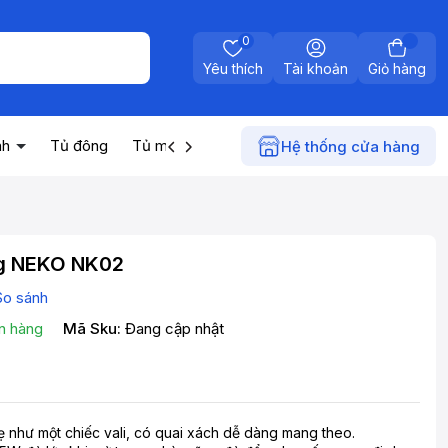
0
Yêu thích
Tài khoản
Giỏ hàng
nh
Tủ đông
Tủ mát
Máy nước nóng
Điện gia dụn
Hệ thống cửa hàng
ng NEKO NK02
So sánh
n hàng
Mã Sku:
Đang cập nhật
ẹ như một chiếc vali, có quai xách dễ dàng mang theo.