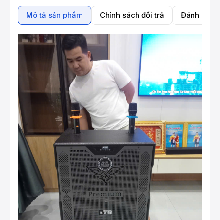
Mô tả sản phẩm
Chính sách đổi trả
Đánh giá 