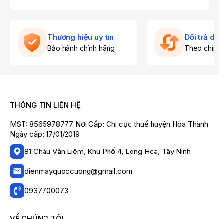
Thương hiệu uy tín
Đổi trả d
Bảo hành chính hãng
Theo chín
THÔNG TIN LIÊN HỆ
MST: 8565978777 Nơi Cấp: Chi cục thuế huyện Hòa Thành
Ngày cấp: 17/01/2019
81 Châu Văn Liêm, Khu Phố 4, Long Hoa, Tây Ninh
dienmayquoccuong@gmail.com
0937700073
VỀ CHÚNG TÔI