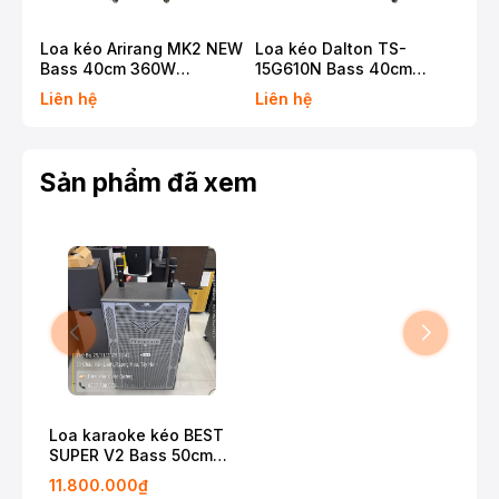
Loa kéo Arirang MK2 NEW
Loa kéo Dalton TS-
Loa
Bass 40cm 360W
15G610N Bass 40cm
12G
Karaoke Bluetooth
650W Karaoke Bluetooth
500
Liên hệ
Liên hệ
Liê
Sản phẩm đã xem
Loa karaoke kéo BEST
SUPER V2 Bass 50cm
2000wat
11.800.000₫