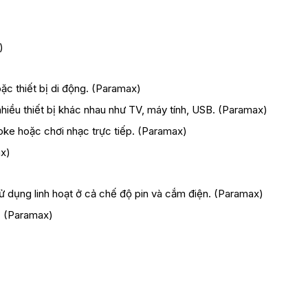
)
c thiết bị di động. (
Paramax
)
nhiều thiết bị khác nhau như TV, máy tính, USB. (
Paramax
)
ke hoặc chơi nhạc trực tiếp. (
Paramax
)
ax
)
sử dụng linh hoạt ở cả chế độ pin và cắm điện. (
Paramax
)
 (
Paramax
)