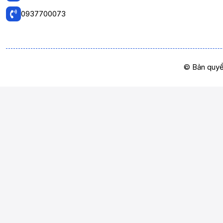
0937700073
© Bản quyề