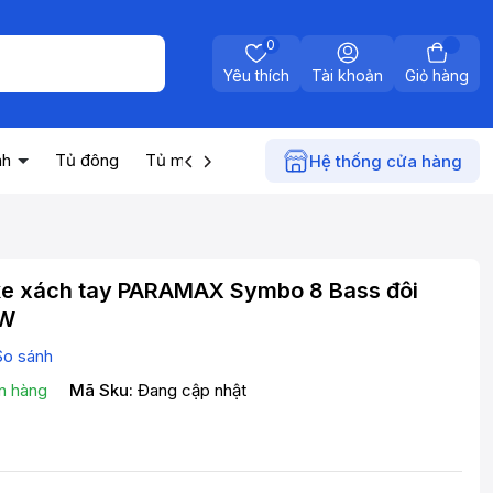
0
Yêu thích
Tài khoản
Giỏ hàng
nh
Tủ đông
Tủ mát
Máy nước nóng
Điện gia dụn
Hệ thống cửa hàng
ke xách tay PARAMAX Symbo 8 Bass đôi
0W
So sánh
n hàng
Mã Sku:
Đang cập nhật