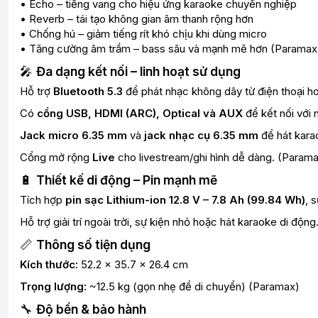
• Echo – tiếng vang cho hiệu ứng karaoke chuyên nghiệp
• Reverb – tái tạo không gian âm thanh rộng hơn
• Chống hú – giảm tiếng rít khó chịu khi dùng micro
• Tăng cường âm trầm – bass sâu và mạnh mẽ hơn (
Paramax
🎤
Đa dạng kết nối – linh hoạt sử dụng
Hỗ trợ
Bluetooth 5.3
để phát nhạc không dây từ điện thoại hoặ
Có
cổng USB, HDMI (ARC), Optical và AUX
để kết nối với 
Jack micro 6.35 mm
và
jack nhạc cụ 6.35 mm
để hát karao
Cổng mở rộng
Live
cho livestream/ghi hình dễ dàng. (
Param
🔋
Thiết kế di động – Pin mạnh mẽ
Tích hợp
pin sạc Lithium-ion 12.8 V – 7.8 Ah (99.84 Wh)
, 
Hỗ trợ giải trí ngoài trời, sự kiện nhỏ hoặc hát karaoke di động.
📏
Thông số tiện dụng
Kích thước:
52.2 × 35.7 × 26.4 cm
Trọng lượng:
~12.5 kg (gọn nhẹ để di chuyển) (
Paramax
)
🔧
Độ bền & bảo hành