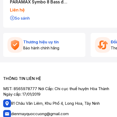
PARAMAX Symbo 8 Bass đôi
20cm 300W
Liên hệ
So sánh
Thương hiệu uy tín
Đổi
Bảo hành chính hãng
The
THÔNG TIN LIÊN HỆ
MST: 8565978777 Nơi Cấp: Chi cục thuế huyện Hòa Thành
Ngày cấp: 17/01/2019
81 Châu Văn Liêm, Khu Phố 4, Long Hoa, Tây Ninh
dienmayquoccuong@gmail.com