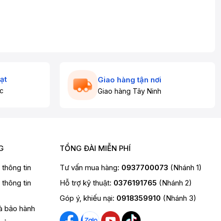
ạt
Giao hàng tận nơi
c
Giao hàng Tây Ninh
G
TỔNG ĐÀI MIỄN PHÍ
t thông tin
Tư vấn mua hàng:
0937700073
(Nhánh 1)
t thông tin
Hỗ trợ kỹ thuật:
0376191765
(Nhánh 2)
Góp ý, khiếu nại:
0918359910
(Nhánh 3)
và bảo hành