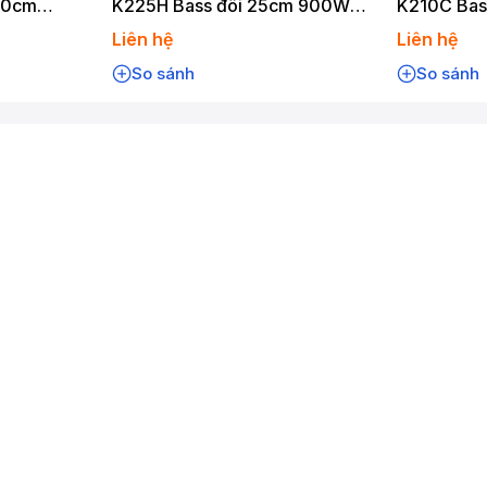
20cm
K225H Bass đôi 25cm 900W
K210C Bas
ooth
Karaoke Bluetooth
Karaoke Bl
Liên hệ
Liên hệ
So sánh
So sánh