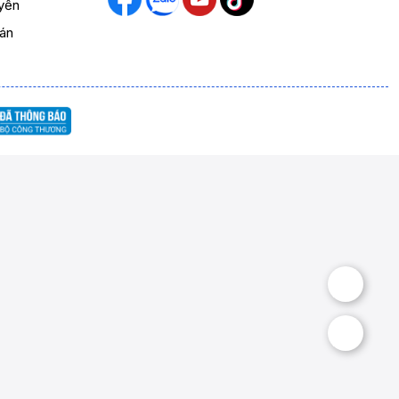
yển
oán