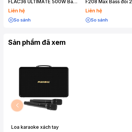
FLAC36 ULTIMATE 500W Bass
F208 Max Bass đôi 
20cm
750W Karaoke Bluet
Liên hệ
Liên hệ
So sánh
So sánh
Sản phẩm đã xem
Loa karaoke xách tay