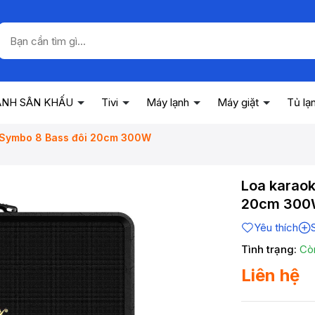
ANH SÂN KHẤU
Tivi
Máy lạnh
Máy giặt
Tủ lạ
 Symbo 8 Bass đôi 20cm 300W
Loa karao
20cm 30
Yêu thích
Tình trạng:
Cò
Liên hệ