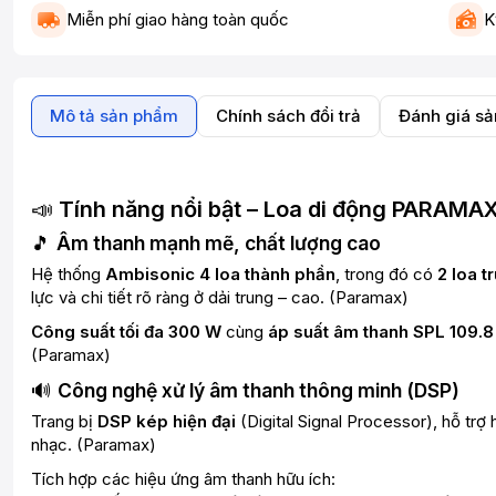
Miễn phí giao hàng toàn quốc
K
Mô tả sản phẩm
Chính sách đổi trả
Đánh giá s
📣
Tính năng nổi bật – Loa di động PARAMA
🎵
Âm thanh mạnh mẽ, chất lượng cao
Hệ thống
Ambisonic 4 loa thành phần
, trong đó có
2 loa t
lực và chi tiết rõ ràng ở dải trung – cao. (
Paramax
)
Công suất tối đa 300 W
cùng
áp suất âm thanh SPL 109.8
(
Paramax
)
🔊
Công nghệ xử lý âm thanh thông minh (DSP)
Trang bị
DSP kép hiện đại
(Digital Signal Processor), hỗ trợ
nhạc. (
Paramax
)
Tích hợp các hiệu ứng âm thanh hữu ích: