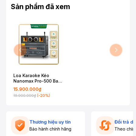
Sản phẩm đã xem
Loa Karaoke Kéo
Nanomax Pro-500 Bass
Đôi 50cm 3050w
15.900.000₫
(-20%)
19.900.000₫
Thương hiệu uy tín
Đổi trả d
Bảo hành chính hãng
Theo chín