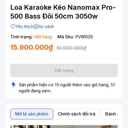
Loa Karaoke Kéo Nanomax Pro-
500 Bass Đôi 50cm 3050w
Yêu thích
So sánh
Tình trạng:
Hết hàng
Mã Sku:
PVN1029
15.900.000₫
19.900.000₫
Hết hàng
Sản phẩm hiện có
19
người thêm vào giỏ hàng,
10
người đang xem.
Mô tả sản phẩm
Chính sách đổi trả
Đánh giá 