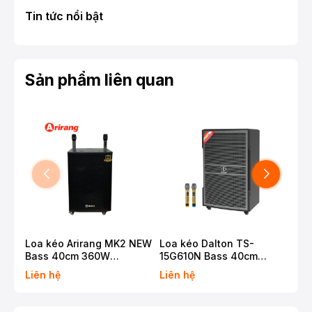
Tin tức nổi bật
Sản phẩm liên quan
Loa kéo Arirang MK2 NEW
Loa kéo Dalton TS-
Loa
Bass 40cm 360W
15G610N Bass 40cm
12G
Karaoke Bluetooth
650W Karaoke Bluetooth
500
Liên hệ
Liên hệ
Liê