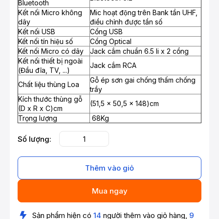
Bluetooth
Kết nối Micro không
Mic hoạt động trên Bank tần UHF,
dây
điều chỉnh được tần số
Kết nối USB
Cổng USB
Kết nối tín hiệu số
Cổng Optical
Kết nối Micro có dây
Jack cắm chuẩn 6.5 li x 2 cổng
Kết nối thiết bị ngoài
Jack cắm RCA
(Đầu đĩa, TV, ...)
Gỗ ép sơn gai chống thấm chống
Chất liệu thùng Loa
trầy
Kích thước thùng gỗ
(51,5 x 50,5 x 148)cm
(D x R x C)cm
Trọng lượng
68Kg
Số lượng:
Thêm vào giỏ
Mua ngay
Sản phẩm hiện có
14
người thêm vào giỏ hàng,
9