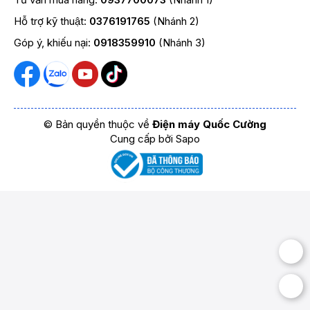
Hỗ trợ kỹ thuật:
0376191765
(Nhánh 2)
Góp ý, khiếu nại:
0918359910
(Nhánh 3)
© Bản quyền thuộc về
Điện máy Quốc Cường
Cung cấp bởi
Sapo