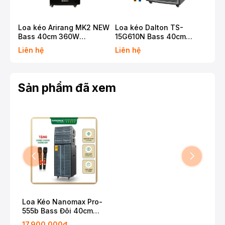
Loa kéo Arirang MK2 NEW
Loa kéo Dalton TS-
Loa
Bass 40cm 360W
15G610N Bass 40cm
12G
Karaoke Bluetooth
650W Karaoke Bluetooth
500
Liên hệ
Liên hệ
Liê
Sản phẩm đã xem
Loa Kéo Nanomax Pro-
555b Bass Đôi 40cm
2400w
17.900.000₫