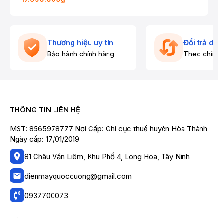
Thương hiệu uy tín
Đổi trả d
Bảo hành chính hãng
Theo chín
THÔNG TIN LIÊN HỆ
MST: 8565978777 Nơi Cấp: Chi cục thuế huyện Hòa Thành
Ngày cấp: 17/01/2019
81 Châu Văn Liêm, Khu Phố 4, Long Hoa, Tây Ninh
dienmayquoccuong@gmail.com
0937700073