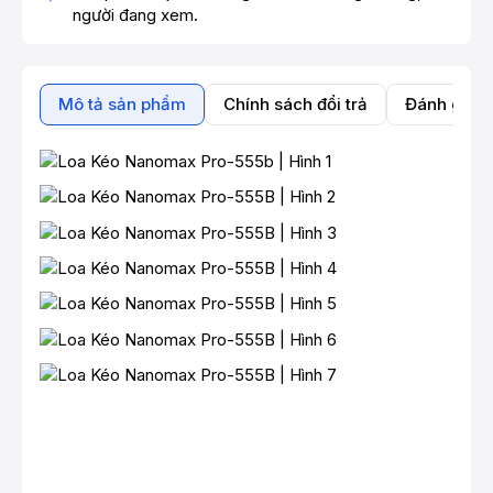
người đang xem.
Mô tả sản phẩm
Chính sách đổi trả
Đánh giá 