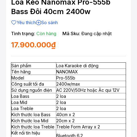
Loa Kéo Nanomax Pro-555b
Bass Đôi 40cm 2400w
Yêu thích
So sánh
Tình trạng:
Còn hàng
Mã Sku:
Đang cập nhật
17.900.000₫
Sản phẩm
Loa Karaoke di động
Tên hãng
NANOMAX
Model
Pro-555b
Công suất tối đa
2400w/max
Sử dụng nguồn điện
AC 220V/50Hz hoặc Ăc qui 12V
Loa Bass
2 loa
Loa Mid
2 loa
Loa Treble
2 loa
Kích thước loa Bass
40cm x 2
Kích thước loa Mid
20cm x 2
Kích thước loa Treble
Treble Form Array x 2
Kết nối tín hiệu
Bluetooth 6.2