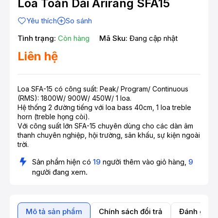
Loa Toàn Dải Arirang SFA15
Yêu thích
So sánh
Tình trạng:
Còn hàng
Mã Sku:
Đang cập nhật
Liên hệ
Loa SFA-15 có công suất: Peak/ Program/ Continuous
(RMS): 1800W/ 900W/ 450W/ 1 loa.
Hệ thống 2 đường tiếng với loa bass 40cm, 1 loa treble
horn (treble họng còi).
Với công suất lớn SFA-15 chuyên dùng cho các dàn âm
thanh chuyên nghiệp, hội trường, sân khấu, sự kiện ngoài
trời.
Sản phẩm hiện có
19
người thêm vào giỏ hàng,
9
người đang xem.
Mô tả sản phẩm
Chính sách đổi trả
Đánh giá 