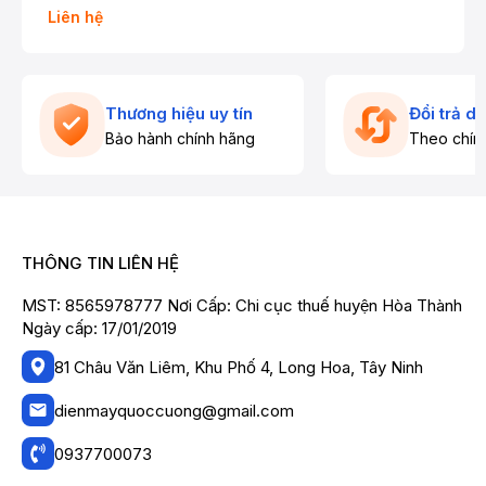
Liên hệ
Thương hiệu uy tín
Đổi trả d
Bảo hành chính hãng
Theo chín
THÔNG TIN LIÊN HỆ
MST: 8565978777 Nơi Cấp: Chi cục thuế huyện Hòa Thành
Ngày cấp: 17/01/2019
81 Châu Văn Liêm, Khu Phố 4, Long Hoa, Tây Ninh
dienmayquoccuong@gmail.com
0937700073