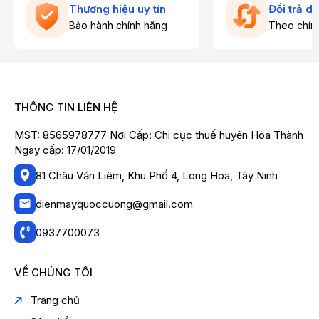
Thương hiệu uy tín
Đổi trả d
Bảo hành chính hãng
Theo chín
THÔNG TIN LIÊN HỆ
MST: 8565978777 Nơi Cấp: Chi cục thuế huyện Hòa Thành
Ngày cấp: 17/01/2019
81 Châu Văn Liêm, Khu Phố 4, Long Hoa, Tây Ninh
dienmayquoccuong@gmail.com
0937700073
VỀ CHÚNG TÔI
Trang chủ