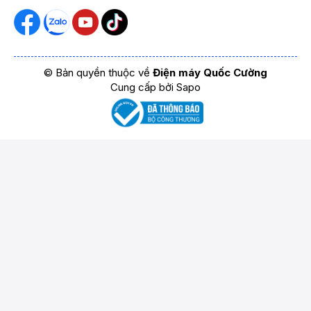
© Bản quyền thuộc về
Điện máy Quốc Cường
Cung cấp bởi
Sapo
Thu gọn
+
+
+
Xóa tất cả sản
So sánh ngay
Thêm
Thêm
Thêm
phẩm
sản
sản
sản
phẩm
phẩm
phẩm