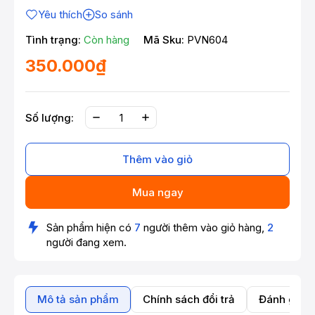
Yêu thích
So sánh
Tình trạng:
Còn hàng
Mã Sku:
PVN604
350.000₫
Số lượng:
Thêm vào giỏ
Mua ngay
Sản phẩm hiện có
7
người thêm vào giỏ hàng,
2
người đang xem.
Mô tả sản phẩm
Chính sách đổi trả
Đánh giá 