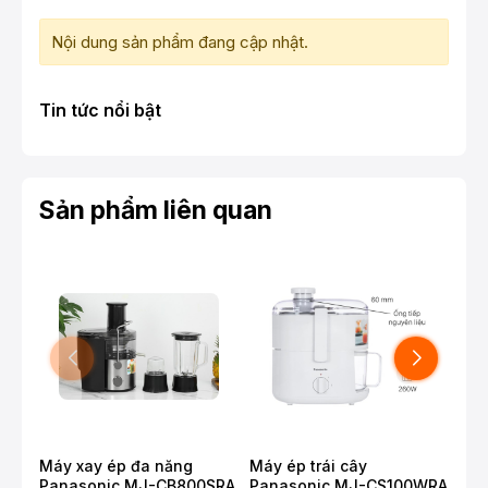
Nội dung sản phẩm đang cập nhật.
Tin tức nổi bật
Sản phẩm liên quan
Máy xay ép đa năng
Máy ép trái cây
Máy
Panasonic MJ-CB800SRA
Panasonic MJ-CS100WRA
PFJ