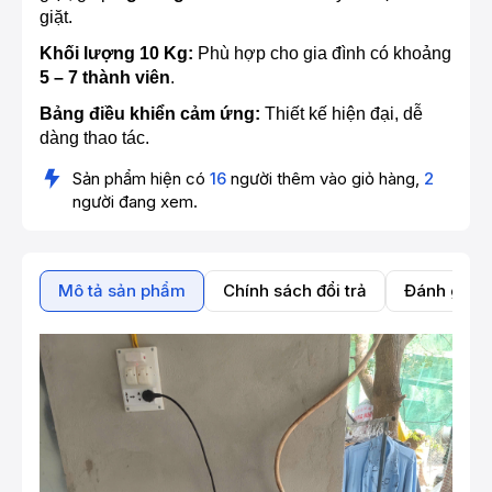
giặt.
Khối lượng 10 Kg:
Phù hợp cho gia đình có khoảng
5 – 7 thành viên
.
Bảng điều khiển cảm ứng:
Thiết kế hiện đại, dễ
dàng thao tác.
Sản phẩm hiện có
16
người thêm vào giỏ hàng,
2
người đang xem.
Mô tả sản phẩm
Chính sách đổi trả
Đánh giá 