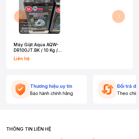
Máy Giặt Aqua AQW-
DR100JT.BK / 10 Kg /
Truyền động trực tiếp /
Liên hệ
Bảo hành 2 năm
Thương hiệu uy tín
Đổi trả d
Bảo hành chính hãng
Theo chín
THÔNG TIN LIÊN HỆ