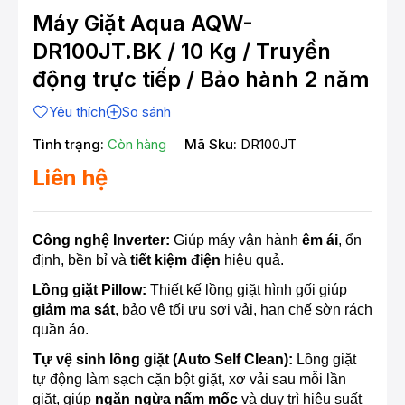
Máy Giặt Aqua AQW-
DR100JT.BK / 10 Kg / Truyền
động trực tiếp / Bảo hành 2 năm
Yêu thích
So sánh
Tình trạng:
Còn hàng
Mã Sku:
DR100JT
Liên hệ
Công nghệ Inverter:
Giúp máy vận hành
êm ái
, ổn
định, bền bỉ và
tiết kiệm điện
hiệu quả.
Lồng giặt Pillow:
Thiết kế lồng giặt hình gối giúp
giảm ma sát
, bảo vệ tối ưu sợi vải, hạn chế sờn rách
quần áo.
Tự vệ sinh lồng giặt (Auto Self Clean):
Lồng giặt
tự động làm sạch cặn bột giặt, xơ vải sau mỗi lần
giặt, giúp
ngăn ngừa nấm mốc
và duy trì hiệu suất