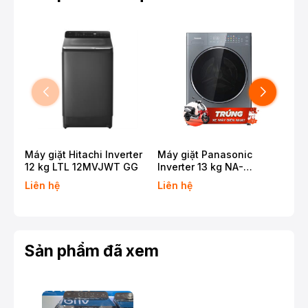
Máy giặt Hitachi Inverter
Máy giặt Panasonic
Máy
12 kg LTL 12MVJWT GG
Inverter 13 kg NA-
11 
26CVX1AVT
T2
Liên hệ
Liên hệ
Liê
Sản phẩm đã xem